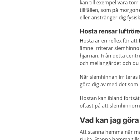
kan till exempel vara tor
tillfällen, som på morgon
eller anstränger dig fysisk
Hosta rensar luftrör
Hosta är en reflex för at
ämne irriterar slemhinnorn
hjärnan. Från detta centr
och mellangärdet och du 
När slemhinnan irriteras
göra dig av med det som i
Hostan kan ibland fortsätt
oftast på att slemhinnorn
Vad kan jag göra 
Att stanna hemma när man
sjuka. Stanna hemma till