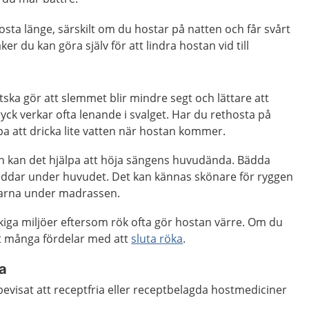
osta länge, särskilt om du hostar på natten och får svårt
aker du kan göra själv för att lindra hostan vid till
ätska gör att slemmet blir mindre segt och lättare att
ck verkar ofta lenande i svalget. Har du rethosta på
pa att dricka lite vatten när hostan kommer.
n kan det hjälpa att höja sängens huvudända. Bädda
ddar under huvudet. Det kan kännas skönare för ryggen
arna under madrassen.
ökiga miljöer eftersom rök ofta gör hostan värre. Om du
et många fördelar med att
sluta röka
.
a
 bevisat att receptfria eller receptbelagda hostmediciner