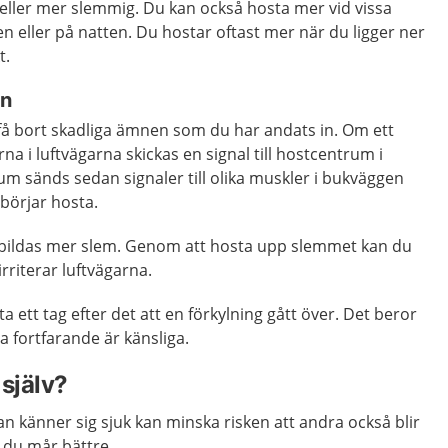
r eller mer slemmig. Du kan också hosta mer vid vissa
en eller på natten. Du hostar oftast mer när du ligger ner
t.
en
t få bort skadliga ämnen som du har andats in. Om ett
a i luftvägarna skickas en signal till hostcentrum i
um sänds sedan signaler till olika muskler i bukväggen
börjar hosta.
 bildas mer slem. Genom att hosta upp slemmet kan du
rriterar luftvägarna.
a ett tag efter det att en förkylning gått över. Det beror
a fortfarande är känsliga.
själv?
 känner sig sjuk kan minska risken att andra också blir
s du mår bättre.