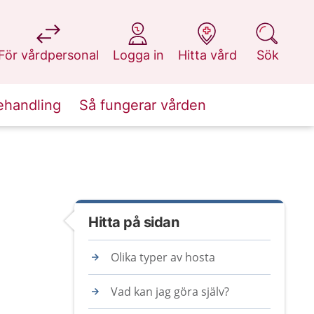
på 1177.se
på 1177.se
på 1177.se
på 1177.se
För vårdpersonal
Logga in
Hitta vård
Sök
ehandling
Så fungerar vården
Hitta på sidan
Olika typer av hosta
Vad kan jag göra själv?