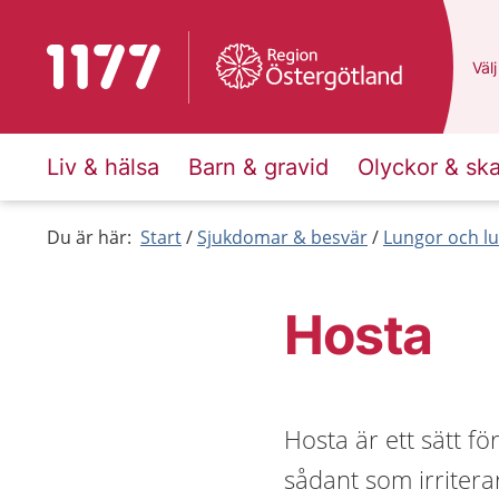
Till startsidan för 1177
Du 
Välj
Liv & hälsa
Barn & gravid
Olyckor & sk
Du är här:
Start
Sjukdomar & besvär
Lungor och lu
Hosta
Hosta är ett sätt f
sådant som irritera