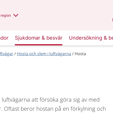
har valt region
en annan
region
Östergötland
.
ador
Sjukdomar & besvär
Undersökning & b
ftvägar
Hosta och slem i luftvägarna
Hosta
ör luftvägarna att försöka göra sig av med
r. Oftast beror hostan på en förkylning och