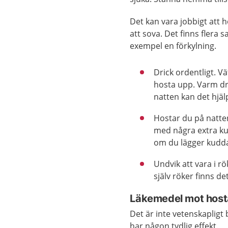
Det kan vara jobbigt att h
att sova. Det finns flera s
exempel en förkylning.
Drick ordentligt. V
hosta upp. Varm dry
natten kan det hjäl
Hostar du på natte
med några extra ku
om du lägger kudd
Undvik att vara i r
själv röker finns d
Läkemedel mot host
Det är inte vetenskapligt
har någon tydlig effekt.