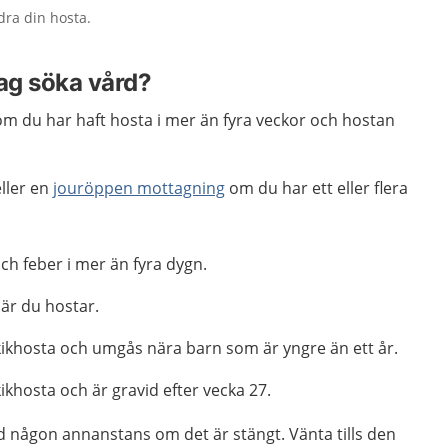
dra din hosta.
jag söka vård?
m du har haft hosta i mer än fyra veckor och hostan
ller en
jouröppen mottagning
om du har ett eller flera
ch feber i mer än fyra dygn.
är du hostar.
kikhosta och umgås nära barn som är yngre än ett år.
kikhosta och är gravid efter vecka 27.
d någon annanstans om det är stängt. Vänta tills den