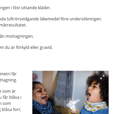
ngen i löst sittande kläder.
nda luftrörsvidgande läkemedel före undersökningen.
mätresultatet.
rån mottagningen.
du är förkyld eller gravid.
metri får
ttagning.
e som är
 får blåsa i
en som
 blåsa fort,