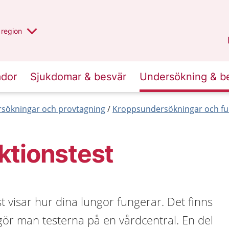
har valt region
en annan
region
Östergötland
.
ador
Sjukdomar & besvär
Undersökning & b
sökningar och provtagning
Kroppsundersökningar och fu
ktionstest
st visar hur dina lungor fungerar. Det finns
t gör man testerna på en vårdcentral. En del