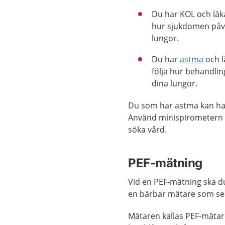
Du har KOL och läkar
hur sjukdomen påv
lungor.
Du har
astma
och l
följa hur behandli
dina lungor.
Du som har astma kan ha
Använd minispirometern 
söka vård.
PEF-mätning
Vid en PEF-mätning ska du
en bärbar mätare som ser
Mätaren kallas PEF-mätar