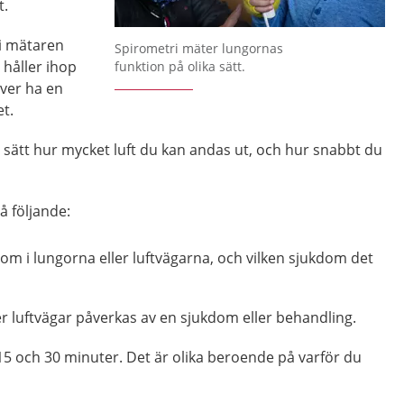
t.
Förstora bilden
 i mätaren
Spirometri mäter lungornas
håller ihop
funktion på olika sätt.
ver ha en
et.
 sätt hur mycket luft du kan andas ut, och hur snabbt du
å följande:
om i lungorna eller luftvägarna, och vilken sjukdom det
er luftvägar påverkas av en sjukdom eller behandling.
15 och 30 minuter. Det är olika beroende på varför du