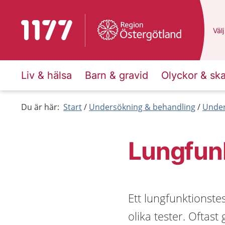
Till startsidan för 1177
Du 
Välj
Liv & hälsa
Barn & gravid
Olyckor & sk
Du är här:
Start
Undersökning & behandling
Under
Lungfun
Ett lungfunktionste
olika tester. Oftas