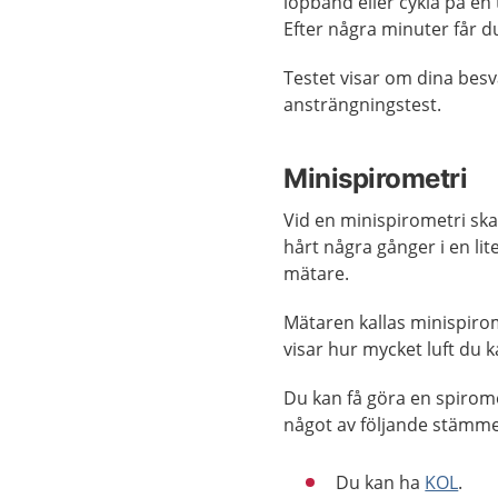
löpband eller cykla på en 
Efter några minuter får 
Testet visar om dina besv
ansträngningstest.
Minispirometri
Vid en minispirometri ska
hårt några gånger i en li
mätare.
Mätaren kallas minispiro
visar hur mycket luft du k
Du kan få göra en spirom
något av följande stämme
Du kan ha
KOL
.