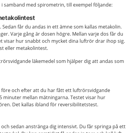
r i samband med spirometrin, till exempel följande:
metakolintest
. Sedan får du andas in ett ämne som kallas metakolin.
ger. Varje gång är dosen högre. Mellan varje dos får du
t visar hur snabbt och mycket dina luftrör drar ihop sig.
t eller metakolintest.
trörsvidgande läkemedel som hjälper dig att andas som
före och efter att du har fått ett luftrörsvidgande
15 minuter mellan mätningarna. Testet visar hur
ren. Det kallas ibland för reversibilitetstest.
 och sedan anstränga dig intensivt. Du får springa på ett