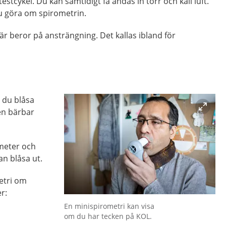
testcykel. Du kan samtidigt få andas in torr och kall luft.
du göra om spirometrin.
är beror på ansträngning. Det kallas ibland för
 du blåsa
ten bärbar
meter och
an blåsa ut.
etri om
r:
Förstora bilden
En minispirometri kan visa
om du har tecken på KOL.