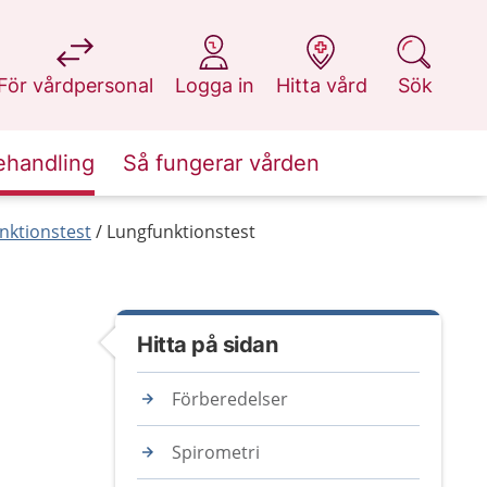
på 1177.se
på 1177.se
på 1177.se
på 1177.se
För vårdpersonal
Logga in
Hitta vård
Sök
ehandling
Så fungerar vården
nktionstest
Lungfunktionstest
Hitta på sidan
Förberedelser
Spirometri