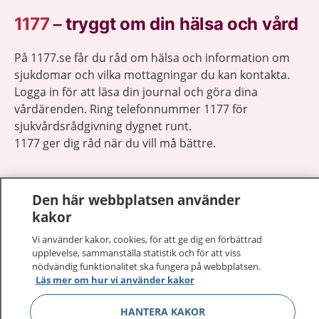
1177
–
tryggt om din hälsa och vård
På 1177.se får du råd om hälsa och information om
sjukdomar och vilka mottagningar du kan kontakta.
Logga in för att läsa din journal och göra dina
vårdärenden. Ring telefonnummer 1177 för
sjukvårdsrådgivning dygnet runt.
1177 ger dig råd när du vill må bättre.
Den här webbplatsen använder
kakor
Visa inn
1177 på flera språk
Vi använder kakor, cookies, för att ge dig en förbättrad
upplevelse, sammanställa statistik och för att viss
nödvändig funktionalitet ska fungera på webbplatsen.
Visa inn
Om 1177
Läs mer om hur vi använder kakor
Visa inn
HANTERA KAKOR
Kontakt