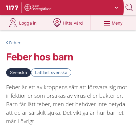
Du har valt region
Östergötland
.
Till startsidan för 1177
på 1177.se
på 1177.se
Meny
Logga in
Hitta vård
Feber
Feber hos barn
Svenska
Lättläst svenska
Feber är ett av kroppens sätt att försvara sig mot
infektioner som orsakas av virus eller bakterier.
Barn får lätt feber, men det behöver inte betyda
att de är särskilt sjuka. Det viktiga är hur barnet
mår i övrigt.