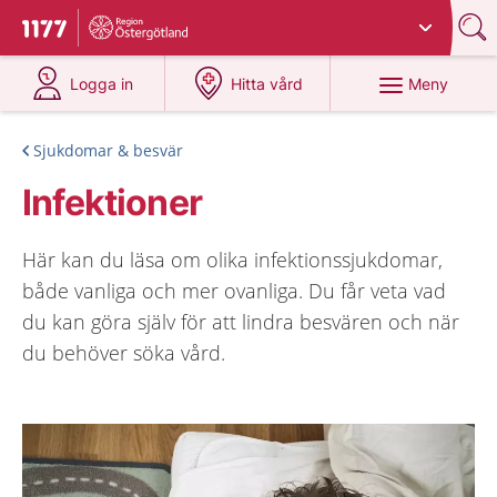
Du har valt region
Östergötland
.
Till startsidan för 1177
på 1177.se
på 1177.se
Meny
Logga in
Hitta vård
Sjukdomar & besvär
Infektioner
Här kan du läsa om olika infektionssjukdomar,
både vanliga och mer ovanliga. Du får veta vad
du kan göra själv för att lindra besvären och när
du behöver söka vård.