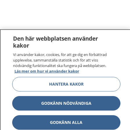
Den här webbplatsen använder
kakor
1177
–
tryggt om din hälsa och vård
Vi använder kakor, cookies, för att ge dig en förbättrad
upplevelse, sammanställa statistik och för att viss
nödvändig funktionalitet ska fungera på webbplatsen.
På 1177.se får du råd om hälsa och information om
Läs mer om hur vi använder kakor
sjukdomar och vilka mottagningar du kan kontakta.
Logga in för att läsa din journal och göra dina
HANTERA KAKOR
vårdärenden. Ring telefonnummer 1177 för
sjukvårdsrådgivning dygnet runt.
1177 ger dig råd när du vill må bättre.
GODKÄNN NÖDVÄNDIGA
GODKÄNN ALLA