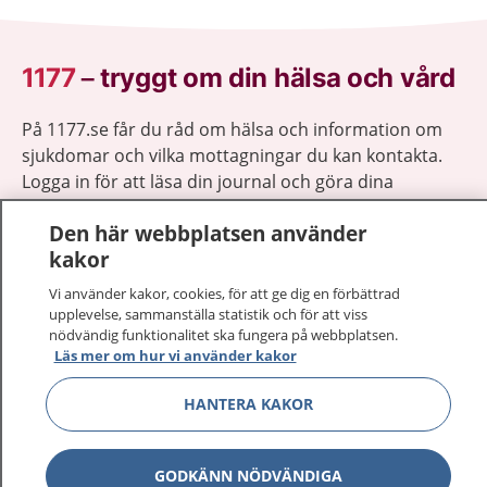
1177
–
tryggt om din hälsa och vård
På 1177.se får du råd om hälsa och information om
sjukdomar och vilka mottagningar du kan kontakta.
Logga in för att läsa din journal och göra dina
vårdärenden. Ring telefonnummer 1177 för
Den här webbplatsen använder
sjukvårdsrådgivning dygnet runt.
kakor
1177 ger dig råd när du vill må bättre.
Vi använder kakor, cookies, för att ge dig en förbättrad
upplevelse, sammanställa statistik och för att viss
nödvändig funktionalitet ska fungera på webbplatsen.
Läs mer om hur vi använder kakor
Visa inn
HANTERA KAKOR
1177 på flera språk
Visa inn
Om 1177
GODKÄNN NÖDVÄNDIGA