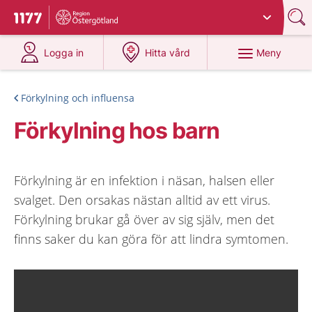
Du har valt region
Östergötland
.
Till startsidan för 1177
på 1177.se
på 1177.se
Meny
Logga in
Hitta vård
Förkylning och influensa
Förkylning hos barn
Förkylning är en infektion i näsan, halsen eller
svalget. Den orsakas nästan alltid av ett virus.
Förkylning brukar gå över av sig själv, men det
finns saker du kan göra för att lindra symtomen.