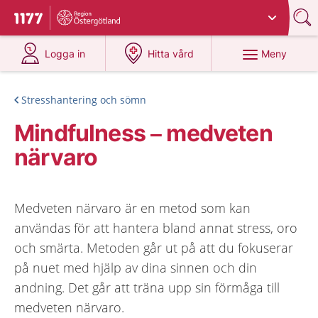
Du har valt region
Östergötland
.
Till startsidan för 1177
på 1177.se
på 1177.se
Meny
Logga in
Hitta vård
Stresshantering och sömn
Mindfulness – medveten
närvaro
Medveten närvaro är en metod som kan
användas för att hantera bland annat stress, oro
och smärta. Metoden går ut på att du fokuserar
på nuet med hjälp av dina sinnen och din
andning. Det går att träna upp sin förmåga till
medveten närvaro.