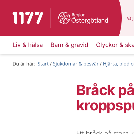
Till startsidan för 1177
Du 
Välj
Liv & hälsa
Barn & gravid
Olyckor & sk
Du är här:
Start
Sjukdomar & besvär
Hjärta, blod o
Bråck på
kroppsp
Ett bråck på stora 