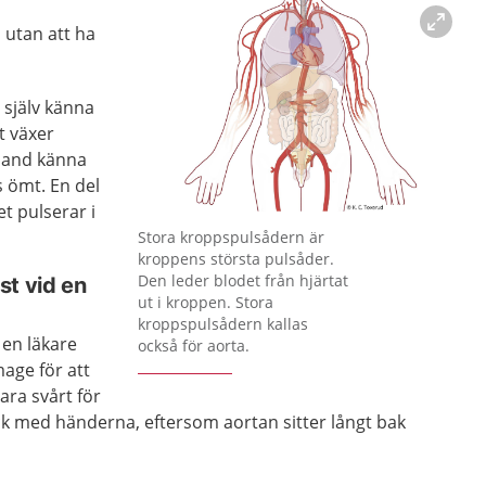
 utan att ha
 själv känna
t växer
bland känna
s ömt. En del
t pulserar i
Förstora bilden
Stora kroppspulsådern är
kroppens största pulsåder.
Den leder blodet från hjärtat
st vid en
ut i kroppen. Stora
kroppspulsådern kallas
 en läkare
också för aorta.
age för att
ara svårt för
åck med händerna,
eftersom aortan sitter långt bak