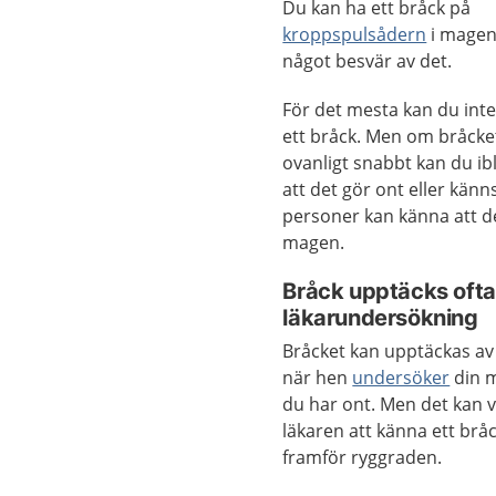
Du kan ha ett bråck på
kroppspulsådern
i magen
något besvär av det.
För det mesta kan du inte
ett bråck. Men om bråcke
ovanligt snabbt kan du i
att det gör ont eller känn
personer kan känna att de
magen.
Bråck upptäcks ofta
läkarundersökning
Bråcket kan upptäckas av
när hen
undersöker
din m
du har ont. Men det kan v
läkaren att känna ett br
framför ryggraden.