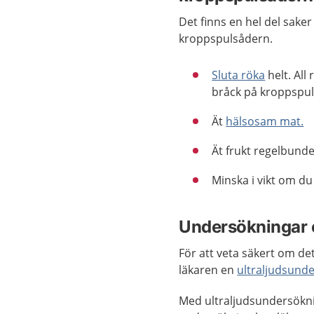
Det finns en hel del saker
kroppspulsådern.
Sluta röka
helt. All
bråck på kroppspul
Ät
hälsosam mat.
Ät frukt regelbunde
Minska i vikt om d
Undersökningar 
För att veta säkert om de
läkaren en
ultraljudsund
Med ultraljudsundersökni