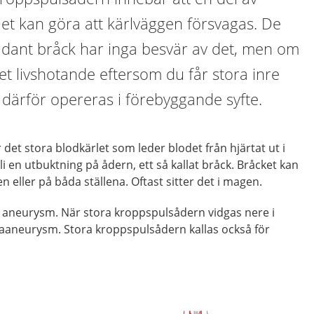
et kan göra att kärlväggen försvagas. De
sådant bråck har inga besvär av det, men om
det livshotande eftersom du får stora inre
därför opereras i förebyggande syfte.
det stora blodkärlet som leder blodet från hjärtat ut i
i en utbuktning på ådern, ett så kallat bråck. Bråcket kan
en eller på båda ställena. Oftast sitter det i magen.
r aneurysm. När stora kroppspulsådern vidgas nere i
aaneurysm. Stora kroppspulsådern kallas också för