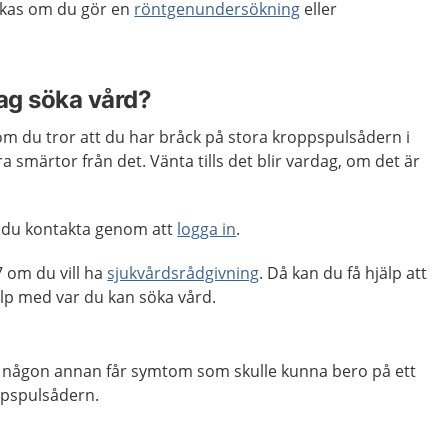
ckas om du gör en
röntgenundersökning
eller
jag söka vård?
om du tror att du har bråck på stora kroppspulsådern i
 smärtor från det. Vänta tills det blir vardag, om det är
 du kontakta genom att
logga in
.
 om du vill ha
sjukvårdsrådgivning
. Då kan du få hjälp att
p med var du kan söka vård.
er någon annan får symtom som skulle kunna bero på ett
ppspulsådern.