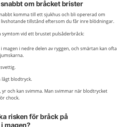
 snabbt om bråcket brister
 snabbt komma till ett sjukhus och bli opererad om
t livshotande tillstånd eftersom du får inre blödningar.
a symtom vid ett brustet pulsåderbråck:
 i magen i nedre delen av ryggen, och smärtan kan ofta
ljumskarna.
svettig.
 lågt blodtryck.
t, yr och kan svimma. Man svimmar när blodtrycket
för chock.
ka risken för bråck på
 i magen?