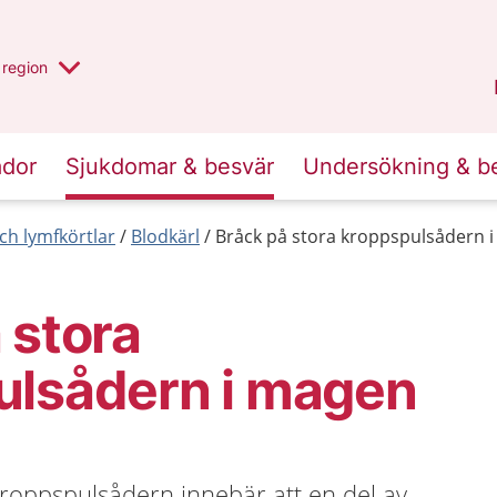
har valt region
en annan
region
Östergötland
.
ador
Sjukdomar & besvär
Undersökning & b
ch lymfkörtlar
Blodkärl
Bråck på stora kroppspulsådern 
 stora
ulsådern i magen
kroppspulsådern innebär att en del av