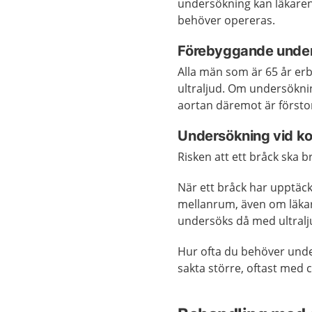
undersökning kan läkaren
behöver opereras.
Förebyggande under
Alla män som är 65 år er
ultraljud. Om undersökni
aortan däremot är förstora
Undersökning vid ko
Risken att ett bråck ska b
När ett bråck har upptä
mellanrum, även om läkare
undersöks då med ultralju
Hur ofta du behöver under
sakta större, oftast med ci