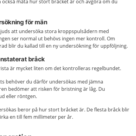
 också mäta hur stort bråcket är och avgöra
om du
sökning för män
bjuds att undersöka stora kroppspulsådern med
ngen ser normal ut behövs ingen mer kontroll. Om
d blir du kallad till en ny undersökning för uppföljning.
nstaterat bråck
rista är mycket liten om det kontrolleras regelbundet.
ckts behöver du därför undersökas med jämna
n bedömer att risken för bristning är låg. Du
d eller röntgen.
sökas beror på hur stort bråcket är. De flesta bråck blir
rka en till fem millimeter per år.