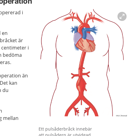
operation
opererad i
l en
 bråcket är
 centimeter i
kan bedöma
eras.
operation än
. Det kan
n du
n
g mellan
Förstora bilden
Ett pulsåderbråck innebär
att pulsådern är utvidgad