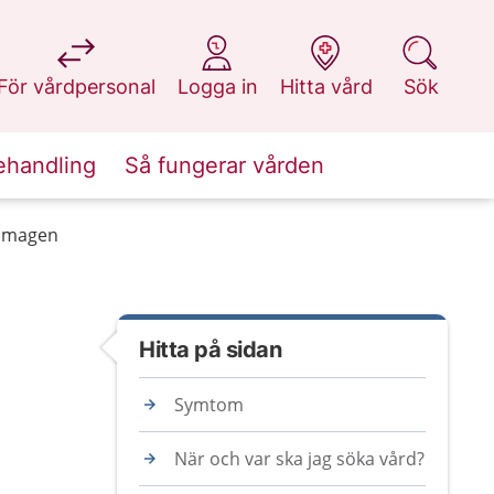
på 1177.se
på 1177.se
på 1177.se
på 1177.se
För vårdpersonal
Logga in
Hitta vård
Sök
ehandling
Så fungerar vården
i magen
Hitta på sidan
Symtom
När och var ska jag söka vård?