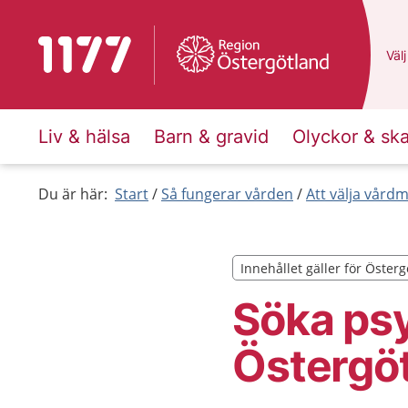
Till startsidan för 1177
Du 
Välj
Liv & hälsa
Barn & gravid
Olyckor & sk
Du är här:
Start
Så fungerar vården
Att välja vård
Innehållet gäller för Öster
Innehållet gäller för Öster
Söka psy
Östergö