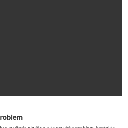
problem
du ska vända dig för akuta psykiska problem, kontakta