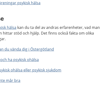
öreningar psykisk hälsa
se
kisk hälsa
kan du ta del av andras erfarenheter, vad man
 hittar stöd och hjälp. Det finns också fakta om olika
gar.
an du vända dig i Östergötland
r och ha psykisk ohälsa
ykisk ohälsa eller psykisk sjukdom
inte mår bra