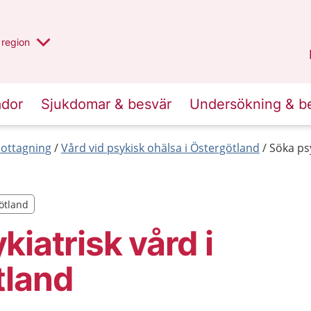
har valt region
en annan
region
Östergötland
.
ador
Sjukdomar & besvär
Undersökning & b
mottagning
Vård vid psykisk ohälsa i Östergötland
Söka psy
götland
götland
kiatrisk vård i
tland