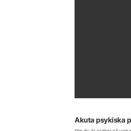
Akuta psykiska 
Om du är osäker på vart 