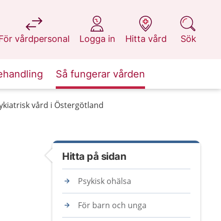
på 1177.se
på 1177.se
på 1177.se
på 1177.se
För vårdpersonal
Logga in
Hitta vård
Sök
ehandling
Så fungerar vården
kiatrisk vård i Östergötland
Hitta på sidan
Psykisk ohälsa
För barn och unga