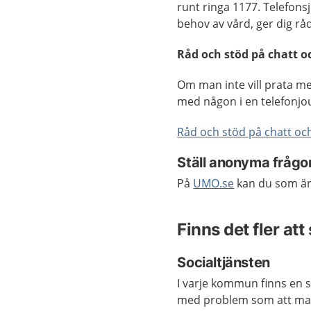
runt ringa 1177. Telefons
behov av vård, ger dig rå
Råd och stöd på chatt o
Om man inte vill prata m
med någon i en telefonjour
Råd och stöd på chatt och
Ställ anonyma frågo
På
UMO.se
kan du som är 
Finns det fler at
Socialtjänsten
I varje kommun finns en s
med problem som att man b