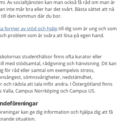
nomi. Av socialtjänsten kan man också få råd om man är
n inte mår bra eller har det svårt. Bästa sättet att nå
ga till den kommun där du bor.
a former av stöd och hjälp
till dig som är ung och som
 och problem som är svåra att lösa på egen hand.
skolornas studenthälsor finns ofta kurator eller
ill med stödsamtal, rådgivning och hänvisning. Dit kan
g för råd eller samtal om exempelvis stress,
ionsångest, sömnsvårigheter, nedstämdhet,
 och rädsla att tala inför andra. I Östergötland finns
 Valla, Campus Norrköping och Campus US.
endeföreningar
reningar kan ge dig information och hjälpa dig att få
knande situation.