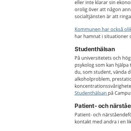
eller inte klarar sin eko
orolig över att någon anna
socialtjänsten är att rin
Kommunen har också olik
har hamnat i situationer
Studenthälsan
På universitetets och hög
psykolog som kan hjälpa t
du, som student, vända di
alkoholproblem, prestat
koncentrationssvårigheter
Studenthälsan
på Campus
Patient- och närstå
Patient- och närståendefö
kontakt med andra i en li