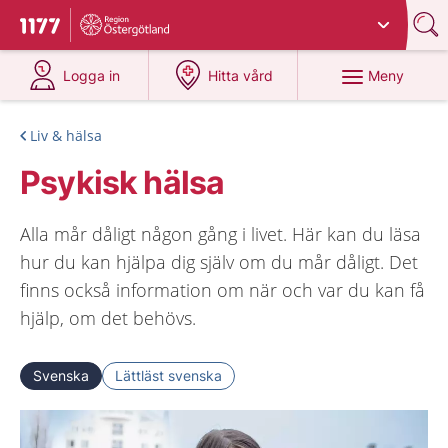
Du har valt region
Östergötland
.
Till startsidan för 1177
på 1177.se
på 1177.se
Meny
Logga in
Hitta vård
Liv & hälsa
Psykisk hälsa
Alla mår dåligt någon gång i livet. Här kan du läsa
hur du kan hjälpa dig själv om du mår dåligt. Det
finns också information om när och var du kan få
hjälp, om det behövs.
Svenska
Lättläst svenska