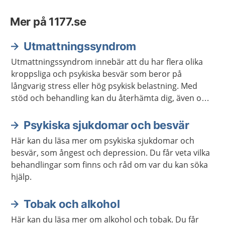
Mer på 1177.se
Utmattningssyndrom
Utmattningssyndrom innebär att du har flera olika
kroppsliga och psykiska besvär som beror på
långvarig stress eller hög psykisk belastning. Med
stöd och behandling kan du återhämta dig, även om
du kan vara mer känslig för stress en tid efteråt. För
vissa tar återhämtningen lång tid.
Psykiska sjukdomar och besvär
Här kan du läsa mer om psykiska sjukdomar och
besvär, som ångest och depression. Du får veta vilka
behandlingar som finns och råd om var du kan söka
hjälp.
Tobak och alkohol
Här kan du läsa mer om alkohol och tobak. Du får