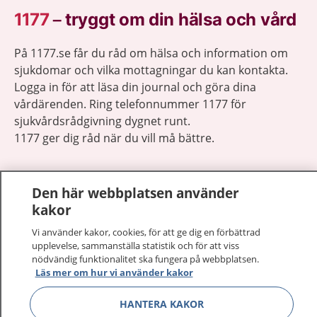
1177
–
tryggt om din hälsa och vård
På 1177.se får du råd om hälsa och information om
sjukdomar och vilka mottagningar du kan kontakta.
Logga in för att läsa din journal och göra dina
vårdärenden. Ring telefonnummer 1177 för
sjukvårdsrådgivning dygnet runt.
1177 ger dig råd när du vill må bättre.
Den här webbplatsen använder
kakor
Visa inn
1177 på flera språk
Vi använder kakor, cookies, för att ge dig en förbättrad
upplevelse, sammanställa statistik och för att viss
nödvändig funktionalitet ska fungera på webbplatsen.
Visa inn
Om 1177
Läs mer om hur vi använder kakor
Visa inn
HANTERA KAKOR
Kontakt