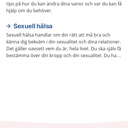
tips på hur du kan ändra dina vanor och var du kan få
hjälp om du behöver.
Sexuell hälsa
Sexuell hälsa handlar om din rätt att må bra och
känna dig bekväm i din sexualitet och dina relationer.
Det gäller oavsett vem du är, hela livet. Du ska själv få
bestämma över din kropp och din sexualitet. Du har
rätt att själv välja om och när du vill ha barn. Här
hittar du mer information och stöd för att ta hand
om din sexuella hälsa.