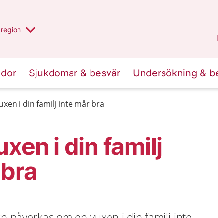
har valt region
en annan
region
Östergötland
.
ador
Sjukdomar & besvär
Undersökning & b
uxen i din familj inte mår bra
xen i din familj
 bra
 påverkas om en vuxen i din familj inte