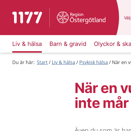
Till startsidan för 1177
Du 
Välj
Liv & hälsa
Barn & gravid
Olyckor & sk
Du är här:
Start
Liv & hälsa
Psykisk hälsa
När en v
När en vu
inte mår
Även du som är barn