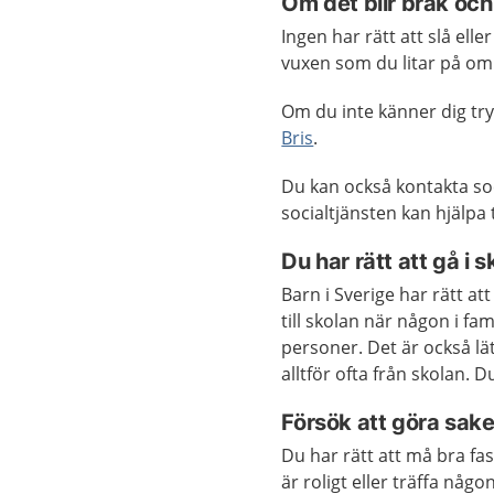
Om det blir bråk oc
Ingen har rätt att slå elle
vuxen som du litar på om
Om du inte känner dig tr
Bris
.
Du kan också kontakta so
socialtjänsten kan hjälpa 
Du har rätt att gå i s
Barn i Sverige har rätt at
till skolan när någon i fam
personer. Det är också lät
alltför ofta från skolan. 
Försök att göra saker
Du har rätt att må bra fa
är roligt eller träffa nå