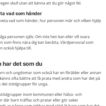
n egen skull utan att känna att du gör något fel.
veta vad som händer
t veta vad som händer, hur personen mår och vilken hjälp
åga personen själv. Om inte hen kan eller vill svara
n som finns nära dig kan berätta. Vårdpersonal som
 också hjälpa till.
m har det som du
arn och ungdomar som också har en förälder eller annan
känns ofta bättre att få prata med andra som har det på
ns det stödgrupper för unga.
e stödgrupper inom kommunen eller hälso- och
r där barn träffas och pratar eller gör saker
leds av någon som jobbar med stöd åt barn som har det