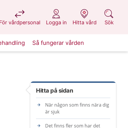
på 1177.se
på 1177.se
på 1177.se
på 1177.se
För vårdpersonal
Logga in
Hitta vård
Sök
ehandling
Så fungerar vården
Hitta på sidan
När någon som finns nära dig
är sjuk
Det finns fler som har det