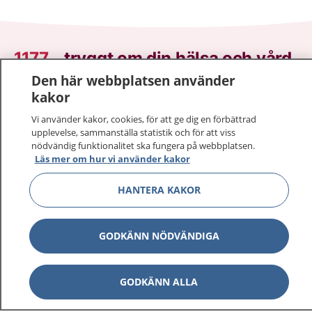
1177
–
tryggt om din hälsa och vård
Den här webbplatsen använder
På 1177.se får du råd om hälsa och information om
kakor
sjukdomar och vilka mottagningar du kan kontakta.
Vi använder kakor, cookies, för att ge dig en förbättrad
Logga in för att läsa din journal och göra dina
upplevelse, sammanställa statistik och för att viss
vårdärenden. Ring telefonnummer 1177 för
nödvändig funktionalitet ska fungera på webbplatsen.
sjukvårdsrådgivning dygnet runt.
Läs mer om hur vi använder kakor
1177 ger dig råd när du vill må bättre.
HANTERA KAKOR
GODKÄNN NÖDVÄNDIGA
Visa inn
1177 på flera språk
GODKÄNN ALLA
Visa inn
Om 1177