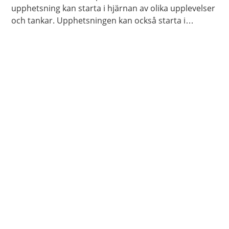
upphetsning kan starta i hjärnan av olika upplevelser
och tankar. Upphetsningen kan också starta i
kroppen genom beröring och smekningar, av dig
själv eller någon annan.