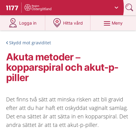
Du har valt region
Östergötland
.
Till startsidan för 1177
på 1177.se
på 1177.se
Meny
Logga in
Hitta vård
Skydd mot graviditet
Akuta metoder –
kopparspiral och akut-p-
piller
Det finns två sätt att minska risken att bli gravid
efter att du har haft ett oskyddat vaginalt samlag.
Det ena sättet är att sätta in en kopparspiral. Det
andra sättet är att ta ett akut-p-piller.