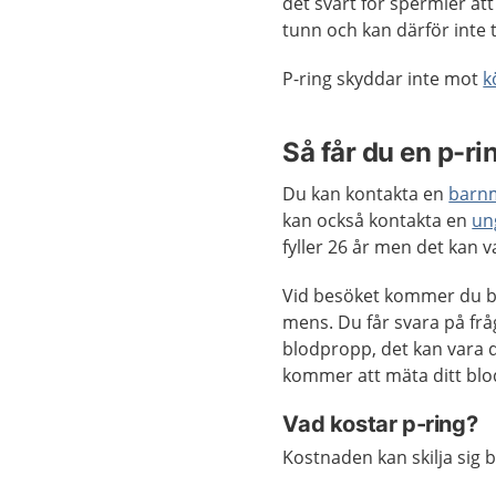
det svårt för spermier at
tunn och kan därför inte 
P-ring skyddar inte mot
k
Så får du en p-ri
Du kan kontakta en
barn
kan också kontakta en
un
fyller 26 år men det kan 
Vid besöket kommer du bl
mens. Du får svara på frå
blodpropp, det kan vara 
kommer att mäta ditt blod
Vad kostar p-ring?
Kostnaden kan skilja sig 