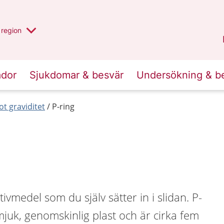
har valt region
en annan
region
Östergötland
.
ador
Sjukdomar & besvär
Undersökning & b
t graviditet
P-ring
tivmedel som du själv sätter in i slidan. P-
mjuk, genomskinlig plast och är cirka fem