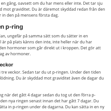
en gång, oavsett om du har mens eller inte. Det tar sju
d mot graviditet. Du är däremot skyddad redan från den
r in den på mensens första dag.
n p-ring
lidan, ungefär på samma sätt som du sätter in en
 är på plats känns den inte, inte heller när du har
den hormoner som går direkt ut i kroppen. Det gör att
tag av hormoner.
veckor
n i tre veckor. Sedan tar du ut p-ringen. Under den tiden
lödning. Du är skyddad mot graviditet även de dagar du
ng när det gått 4 dagar sedan du tog ut den förra p-
 den nya ringen senast innan det har gått 7 dagar. Du
l sätta in p-ringen under de dagarna. Du kan sätta in en ny