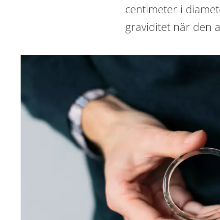
centimeter i diamete
graviditet när den a