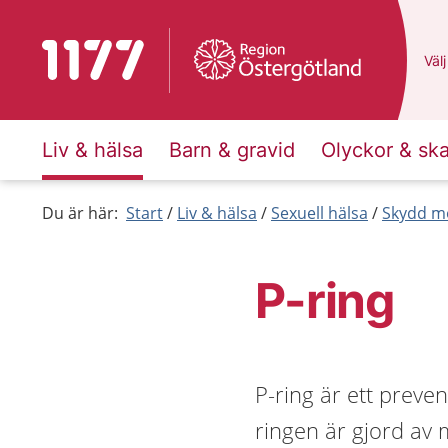
Till startsidan för 1177
Du 
Välj
Liv & hälsa
Barn & gravid
Olyckor & sk
Du är här:
Start
Liv & hälsa
Sexuell hälsa
Skydd mo
P-ring
P-ring är ett preven
ringen är gjord av 