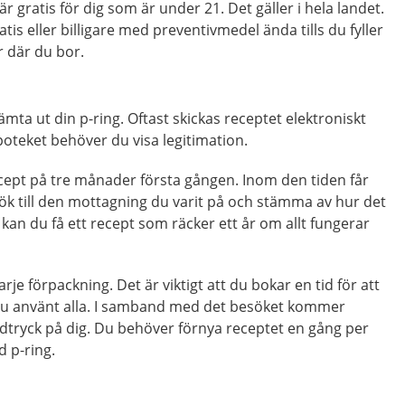
r gratis för dig som är under 21. Det gäller i hela landet.
atis eller billigare med preventivmedel ända tills du fyller
r där du bor.
hämta ut din p-ring. Oftast skickas receptet elektroniskt
 apoteket behöver du visa legitimation.
 recept på tre månader första gången. Inom den tiden får
k till den mottagning du varit på och stämma av hur det
 kan du få ett recept som räcker ett år om allt fungerar
varje förpackning. Det är viktigt att du bokar en tid för att
 du använt alla. I samband med det besöket kommer
dtryck på dig. Du behöver förnya receptet en gång per
d p-ring.