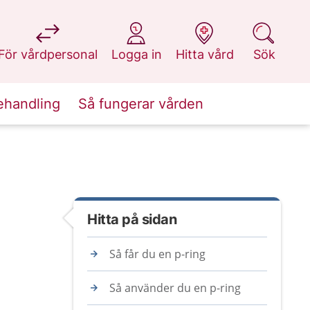
på 1177.se
på 1177.se
på 1177.se
på 1177.se
För vårdpersonal
Logga in
Hitta vård
Sök
ehandling
Så fungerar vården
Hitta på sidan
Så får du en p-ring
Så använder du en p-ring