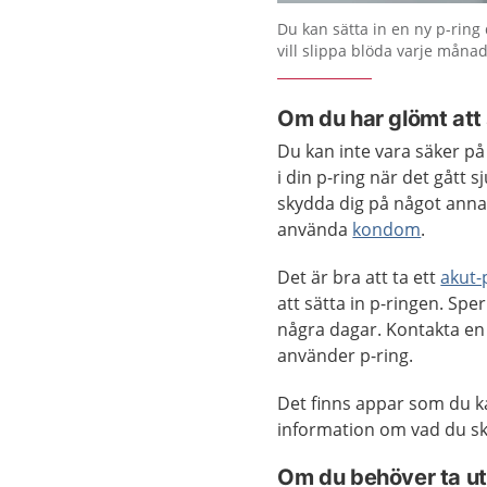
Förstora bilden
Du kan sätta in en ny p-ring 
vill slippa blöda varje månad
Om du har glömt att 
Du kan inte vara säker på
i din p-ring när det gått 
skydda dig på något annat
använda
kondom
.
Det är bra att ta ett
akut-p
att sätta in p-ringen. Sp
några dagar. Kontakta en
använder p-ring.
Det finns appar som du k
information om vad du ska
Om du behöver ta ut