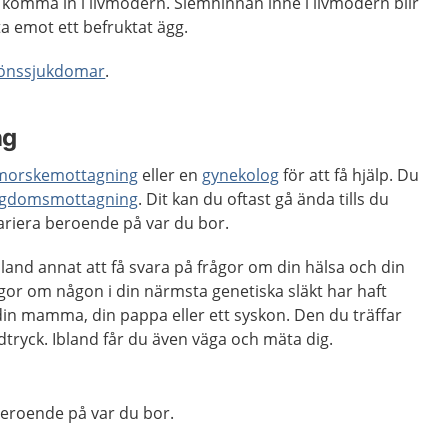
t komma in i livmodern. Slemhinnan inne i livmodern blir
ta emot ett befruktat ägg.
önssjukdomar
.
ng
morskemottagning
eller en
gynekolog
för att få hjälp. Du
gdomsmottagning
. Dit kan du oftast gå ända tills du
variera beroende på var du bor.
and annat att få svara på frågor om din hälsa och din
gor om någon i din närmsta genetiska släkt har haft
din mamma, din pappa eller ett syskon. Den du träffar
tryck. Ibland får du även väga och mäta dig.
beroende på var du bor.