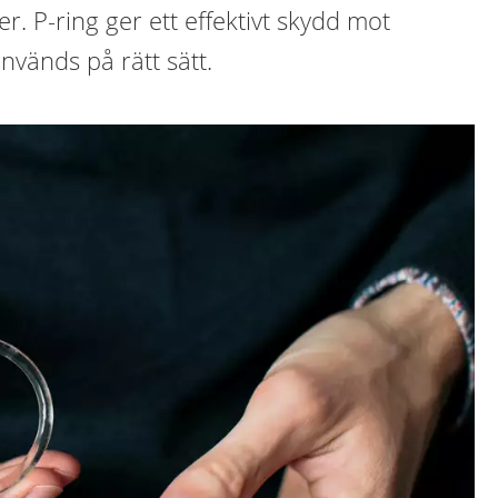
r. P-ring ger ett effektivt skydd mot
nvänds på rätt sätt.