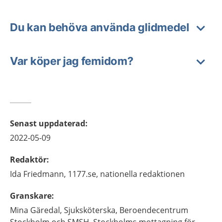
Du kan behöva använda glidmedel
Var köper jag femidom?
Senast uppdaterad
:
2022-05-09
Redaktör
:
Ida
Friedmann,
1177.se, nationella redaktionen
Granskare
:
Mina
Gäredal,
Sjuksköterska,
Beroendecentrum
Stockholm och SMSH, Stockholms mottagning för