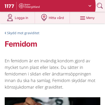
Du har valt region
Östergötland
.
Till startsidan för 1177
på 1177.se
på 1177.se
Meny
Logga in
Hitta vård
Skydd mot graviditet
Femidom
En femidom är en invändig kondom gjord av
mycket tunn plast eller latex. Du sätter in
femidomen i slidan eller ändtarmsöppningen
innan du ska ha samlag. Femidom skyddar mot
könssjukdomar eller graviditet.