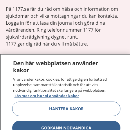
På 1177.se får du råd om hälsa och information om
sjukdomar och vilka mottagningar du kan kontakta.
Logga in för att läsa din journal och göra dina
vårdärenden. Ring telefonnummer 1177 för
sjukvårdsrådgivning dygnet runt.
1177 ger dig råd när du vill må bättre.
Den här webbplatsen använder
kakor
Vi använder kakor, cookies, för att ge dig en förbättrad
Visa inn
1177 på flera språk
upplevelse, sammanställa statistik och för att viss
nödvändig funktionalitet ska fungera på webbplatsen.
Läs mer om hur vi använder kakor
Visa inn
Om 1177
HANTERA KAKOR
Visa inn
Kontakt
GODKÄNN NÖDVÄNDIGA