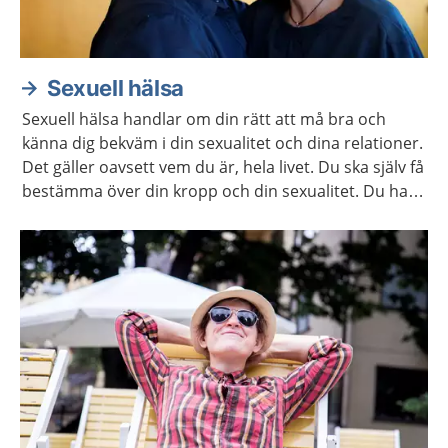
Sexuell hälsa
Sexuell hälsa handlar om din rätt att må bra och
känna dig bekväm i din sexualitet och dina relationer.
Det gäller oavsett vem du är, hela livet. Du ska själv få
bestämma över din kropp och din sexualitet. Du har
rätt att själv välja om och när du vill ha barn. Här
hittar du mer information och stöd för att ta hand
om din sexuella hälsa.