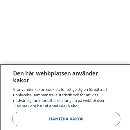
Den här webbplatsen använder
kakor
1177
–
tryggt om din hälsa och vård
Vi använder kakor, cookies, för att ge dig en förbättrad
upplevelse, sammanställa statistik och för att viss
På 1177.se får du råd om hälsa och information om
nödvändig funktionalitet ska fungera på webbplatsen.
sjukdomar och vilka mottagningar du kan kontakta.
Läs mer om hur vi använder kakor
Logga in för att läsa din journal och göra dina
vårdärenden. Ring telefonnummer 1177 för
HANTERA KAKOR
sjukvårdsrådgivning dygnet runt.