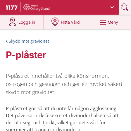
Du har valt region
Östergötland
.
Till startsidan för 1177
på 1177.se
på 1177.se
Meny
Logga in
Hitta vård
Skydd mot graviditet
P-plåster
P-plåstret innehåller två olika könshormon,
östrogen och gestagen och ger ett mycket säkert
skydd mot graviditet.
P-plåstret gör så att du inte får någon ägglossning.
Det påverkar också sekretet i livmoderhalsen så att
det blir segt och tjockt, vilket gör det svårt för
spermier att tränga in i livmodern.