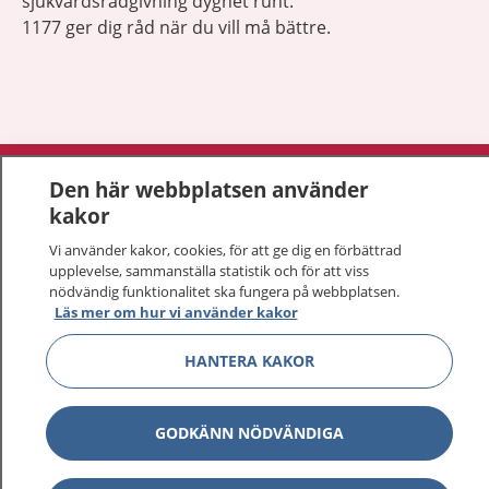
sjukvårdsrådgivning dygnet runt.
1177 ger dig råd när du vill må bättre.
Visa inn
1177 på flera språk
Den här webbplatsen använder
kakor
Visa inn
Om 1177
Vi använder kakor, cookies, för att ge dig en förbättrad
upplevelse, sammanställa statistik och för att viss
Visa inn
Kontakt
nödvändig funktionalitet ska fungera på webbplatsen.
Läs mer om hur vi använder kakor
HANTERA KAKOR
Behandling av personuppgifter
Hantering av kakor
GODKÄNN NÖDVÄNDIGA