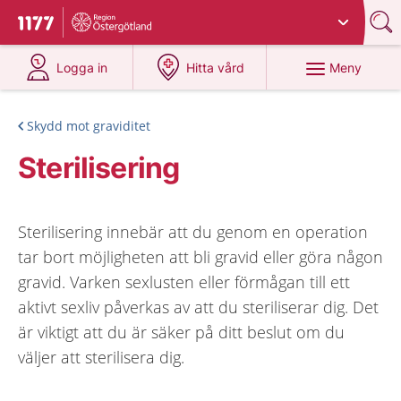
Du har valt region
Östergötland
.
Till startsidan för 1177
på 1177.se
på 1177.se
Meny
Logga in
Hitta vård
Skydd mot graviditet
Sterilisering
Sterilisering innebär att du genom en operation
tar bort möjligheten att bli gravid eller göra någon
gravid. Varken sexlusten eller förmågan till ett
aktivt sexliv påverkas av att du steriliserar dig. Det
är viktigt att du är säker på ditt beslut om du
väljer att sterilisera dig.