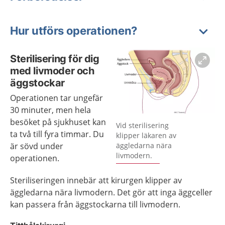
Hur utförs operationen?
Sterilisering för dig
med livmoder och
äggstockar
Operationen tar ungefär
30 minuter, men hela
besöket på sjukhuset kan
Förstora bilden
Vid sterilisering
ta två till fyra timmar. Du
klipper läkaren av
är sövd under
äggledarna nära
livmodern.
operationen.
Steriliseringen innebär att kirurgen klipper av
äggledarna nära livmodern. Det gör att inga äggceller
kan passera från äggstockarna till livmodern.