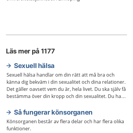
Läs mer på 1177
Sexuell hälsa
Sexuell hälsa handlar om din rätt att må bra och
känna dig bekväm i din sexualitet och dina relationer.
Det gäller oavsett vem du är, hela livet. Du ska själv få
bestämma över din kropp och din sexualitet. Du har
rätt att själv välja om och när du vill ha barn. Här
hittar du mer information och stöd för att ta hand
Så fungerar könsorganen
om din sexuella hälsa.
Könsorganen består av flera delar och har flera olika
funktioner.