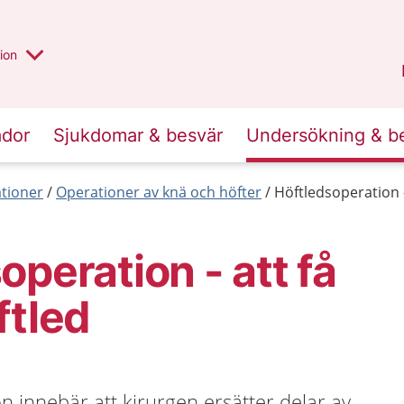
valt region
annan
ion
Örebro län
.
ador
Sjukdomar & besvär
Undersökning & b
tioner
Operationer av knä och höfter
Höftledsoperation -
operation - att få
ftled
n innebär att kirurgen ersätter delar av