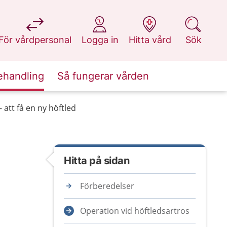
på 1177.se
på 1177.se
på 1177.se
på 1177.se
För vårdpersonal
Logga in
Hitta vård
Sök
ehandling
Så fungerar vården
 att få en ny höftled
Hitta på sidan
Förberedelser
Operation vid höftledsartros