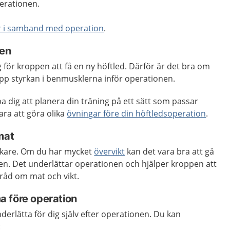
operationen.
r i samband med operation
.
nen
g för kroppen att få en ny höftled. Därför är det bra om
pp styrkan i benmusklerna inför operationen.
pa dig att planera din träning på ett sätt som passar
vara att göra olika
övningar före din höftledsoperation
.
 mat
rkare. Om du har mycket
övervikt
kan det vara bra att gå
nen. Det underlättar operationen och hjälper kroppen att
g råd om mat och vikt.
a före operation
erlätta för dig själv efter operationen. Du kan
e: