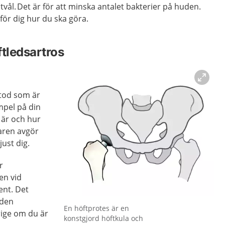
tvål. Det är för att minska antalet bakterier på huden.
för dig hur du ska göra.
ftledsartros
etod som är
empel på din
t är och hur
karen avgör
just dig.
r
en vid
ent. Det
 den
Förstora bilden
En höftprotes är en
rige om du är
konstgjord höftkula och