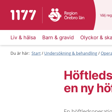
Till startsidan för 1177
Du har 
Välj
en 
reg
Liv & hälsa
Barn & gravid
Olyckor & sk
Du är här:
Start
Undersökning & behandling
Opera
Höftleds
en ny hö
En höftledsoperatio