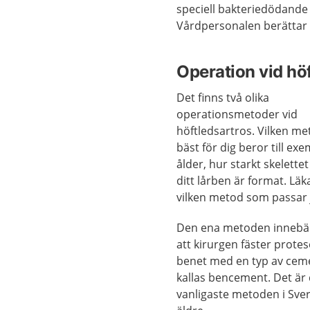
speciell bakteriedödande 
Vårdpersonalen berättar 
Operation vid hö
Det finns två olika
operationsmetoder vid
höftledsartros. Vilken m
bäst för dig beror till ex
ålder, hur starkt skelette
ditt lårben är format. Lä
vilken metod som passar 
Den ena metoden innebä
att kirurgen fäster protes
benet med en typ av cem
kallas bencement. Det är
vanligaste metoden i Sve