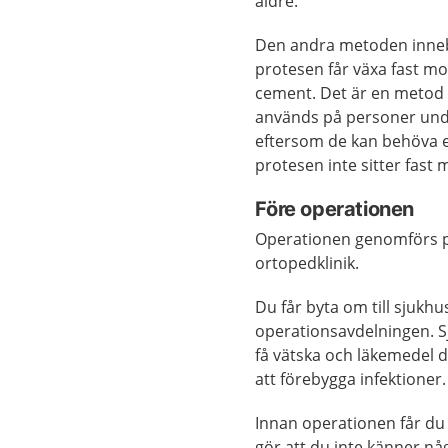
äldre.
Den andra metoden inneb
protesen får växa fast m
cement. Det är en metod
används på personer und
eftersom de kan behöva en
protesen inte sitter fast
Före operationen
Operationen genomförs p
ortopedklinik.
Du får byta om till sjukhu
operationsavdelningen. S
få vätska och läkemedel di
att förebygga infektioner
Innan operationen får d
gör att du inte känner 