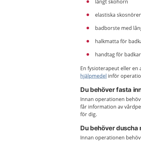
långt skohorn
elastiska skosnöre
badborste med lån
halkmatta för badk
handtag för badka
En fysioterapeut eller en
hjälpmedel
inför operati
Du behöver fasta i
Innan operationen behöver
får information av vårdp
för dig.
Du behöver duscha m
Innan operationen behöv