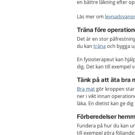
en bättre läkning efter 
Läs mer om
levnadsvano
Träna före operatio
Det är en stor påfrestnin
du kan
träna
och bygga u
En fysioterapeut kan hjäl
dig. Det kan till exempel 
Tänk på att äta bra
Bra mat
gör kroppen sta
ner i vikt innan operatio
läka. En dietist kan ge di
Förberedelser hemm
Fundera på hur du kan und
till exempel göra följand