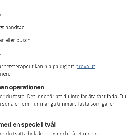
n
gt handtag
ar eller dusch
r.
 arbetsterapeut kan hjälpa dig att
prova ut
onen.
nnan operationen
 du fasta. Det innebär att du inte får äta fast föda. Du
ersonalen om hur många timmars fasta som gäller
ed en speciell tvål
er du tvätta hela kroppen och håret med en