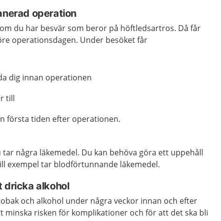
lanerad operation
om du har besvär som beror på höftledsartros. Då får
öre operationsdagen. Under besöket får
da dig innan operationen
 till
 första tiden efter operationen.
u tar några läkemedel. Du kan behöva göra ett uppehåll
ill exempel tar blodförtunnande läkemedel.
t dricka alkohol
a tobak och alkohol under några veckor innan och efter
t minska risken för komplikationer och för att det ska bli