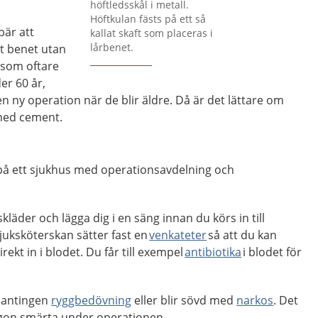
höftledsskål i metall.
Höftkulan fästs på ett så
är att
kallat skaft som placeras i
lårbenet.
ot benet utan
 som oftare
er 60 år,
 ny operation när de blir äldre. Då är det lättare om
 med cement.
å ett sjukhus med operationsavdelning och
skläder och lägga dig i en säng innan du körs in till
juksköterskan sätter fast en
venkateter
så att du kan
rekt in i blodet. Du får till exempel
antibiotika
i blodet för
.
u antingen
ryggbedövning
eller blir sövd med
narkos
. Det
någon smärta under operationen.