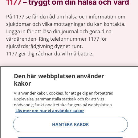
1177
–
tryggt om din hälsa och vård
På 1177.se får du råd om hälsa och information om
sjukdomar och vilka mottagningar du kan kontakta.
Logga in för att läsa din journal och göra dina
vårdärenden. Ring telefonnummer 1177 för
sjukvårdsrådgivning dygnet runt.
1177 ger dig råd när du vill må bättre.
Den här webbplatsen använder
kakor
Visa inn
Vi använder kakor, cookies, för att ge dig en förbättrad
1177 på flera språk
upplevelse, sammanställa statistik och för att viss
nödvändig funktionalitet ska fungera på webbplatsen.
Visa inn
Läs mer om hur vi använder kakor
Om 1177
HANTERA KAKOR
Visa inn
Kontakt