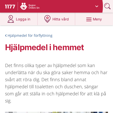
Du har valt region
Örebro län
.
Till startsidan för 1177
på 1177.se
på 1177.se
Meny
Logga in
Hitta vård
Hjälpmedel för förflyttning
Hjälpmedel i hemmet
Det finns olika typer av hjälpmedel som kan
underlätta när du ska göra saker hemma och har
svårt att röra dig. Det finns bland annat
hjälpmedel till toaletten och duschen, sängar
som går att ställa in och hjälpmedel för att klä på
sig.