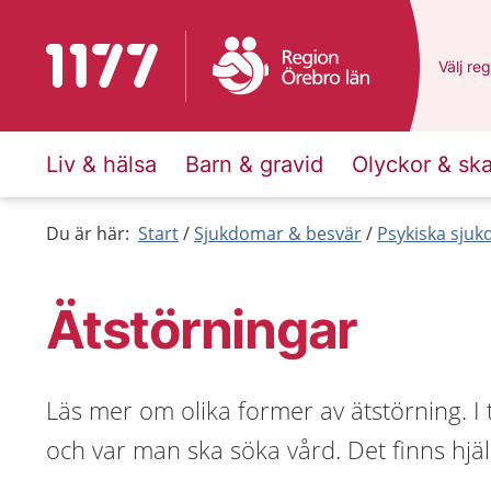
Till startsidan för 1177
Du har 
Välj
en 
reg
Liv & hälsa
Barn & gravid
Olyckor & sk
Du är här:
Start
Sjukdomar & besvär
Psykiska sju
Ätstörningar
Läs mer om olika former av ätstörning. I
och var man ska söka vård. Det finns hjälp