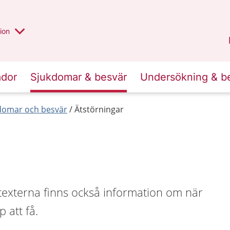
valt region
annan
ion
Örebro län
.
ador
Sjukdomar & besvär
Undersökning & b
kdomar och besvär
Ätstörningar
 texterna finns också information om när
 att få.