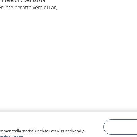
h telefon. Det kostar
självmordstankar eller själ
r inte berätta vem du är,
ammanställa statistik och för att viss nödvändig
änder kakor