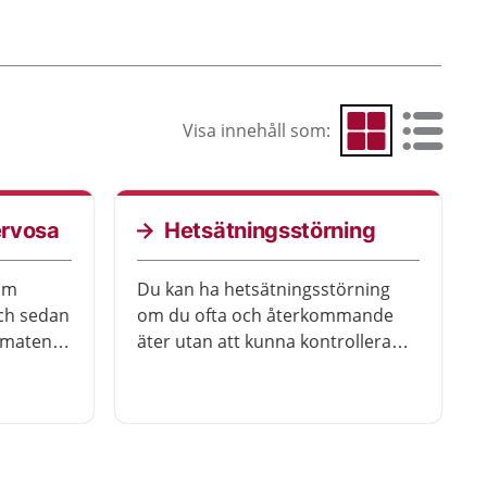
Visa innehåll som:
Visa som rutnät
Visa som 
ervosa
Hetsätningsstörning
som
Du kan ha hetsätningsstörning
och sedan
om du ofta och återkommande
 maten.
äter utan att kunna kontrollera
u mår
dig, och får i dig stora mängder
 skador
mat på kort tid.
r
Hetsätningsstörning kan leda till
 får
fysisk och psykisk ohälsa om det
inte behandlas. De flesta som får