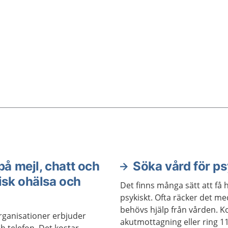
du ta hand om dig själv.
på mejl, chatt och
Söka vård för p
isk ohälsa och
Det finns många sätt att få 
psykiskt. Ofta räcker det me
behövs hjälp från vården. Ko
rganisationer erbjuder
akutmottagning eller ring 11