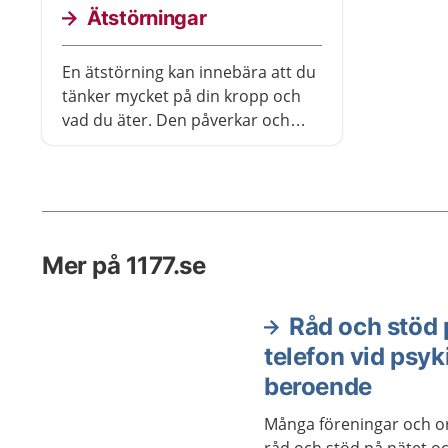
som får behandling blir friska.
behöver 
Ätstörningar
En ätstörning kan innebära att du
tänker mycket på din kropp och
vad du äter. Den påverkar och
skadar både din kropp och hur du
mår psykiskt. Men det finns hjälp
att få, och du kan bli av med
sjukdomen om du söker vård.
Mer på 1177.se
Råd och stöd 
telefon vid psyk
beroende
Många föreningar och o