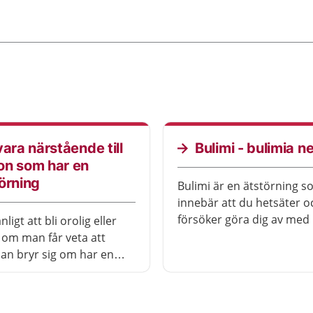
vara närstående till
Bulimi - bulimia n
on som har en
örning
Bulimi är en ätstörning 
innebär att du hetsäter 
försöker göra dig av med
nligt att bli orolig eller
Bulimi kan påverka hur d
om man får veta att
psykiskt och ge allvarliga
n bryr sig om har en
på kroppen om du inte få
ng. Det finns mycket du
behandling. De flesta som
 för att hjälpa personen.
behandling blir friska.
kunna vara ett bra stöd