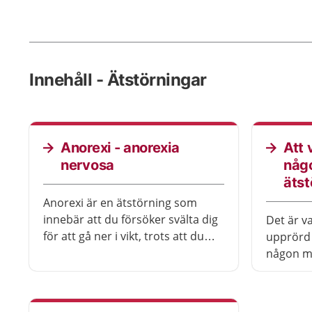
Innehåll - Ätstörningar
Anorexi - anorexia
Att 
nervosa
någ
ätst
Anorexi är en ätstörning som
innebär att du försöker svälta dig
Det är va
för att gå ner i vikt, trots att du
upprörd 
väger mindre än vad som är
någon ma
hälsosamt för din längd och ålder.
ätstörni
Anorexi kan vara livshotande om
kan göra
du inte får behandling. De flesta
För att 