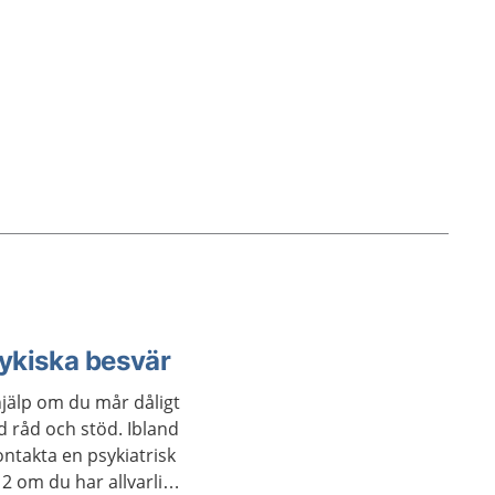
behandling blir friska.
sykiska besvär
hjälp om du mår dåligt
d råd och stöd. Ibland
ntakta en psykiatrisk
2 om du har allvarliga