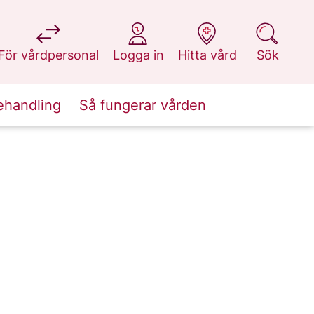
på 1177.se
på 1177.se
på 1177.se
på 1177.se
För vårdpersonal
Logga in
Hitta vård
Sök
ehandling
Så fungerar vården