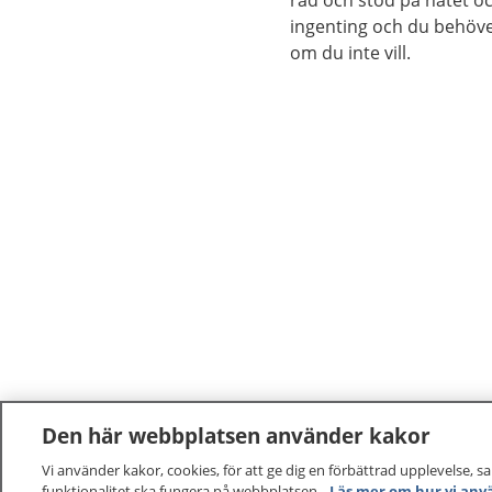
råd och stöd på nätet oc
ingenting och du behöve
om du inte vill.
Den här webbplatsen använder kakor
Vi använder kakor, cookies, för att ge dig en förbättrad upplevelse, s
funktionalitet ska fungera på webbplatsen.
Läs mer om hur vi anv