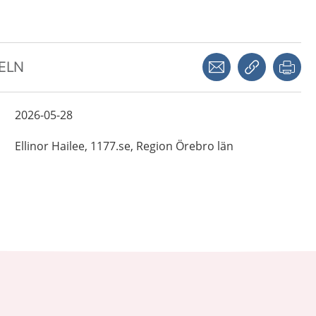
Dela via mejl
Kopiera län
Skr
KELN
2026-05-28
Ellinor
Hailee,
1177.se, Region Örebro län