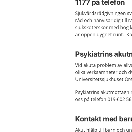
1177 på telefon
Sjukvårdsrådgivningen sva
råd och hänvisar dig till
sjuksköterskor med hög 
är öppen dygnet runt. Ko
Psykiatrins akut
Vid akuta problem av allv
olika verksamheter och d
Universitetssjukhuset Ör
Psykiatrins akutmottagni
oss på telefon 019-602 56
Kontakt med bar
Akut hjälp till barn och 