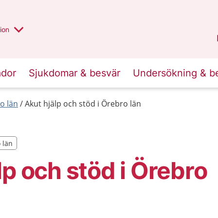
valt region
annan
ion
Örebro län
.
ador
Sjukdomar & besvär
Undersökning & b
o län
Akut hjälp och stöd i Örebro län
o län
o län
lp och stöd i Örebro