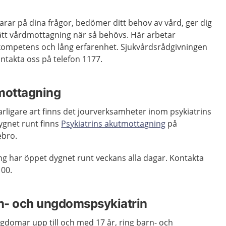
rar på dina frågor, bedömer ditt behov av vård, ger dig
 rätt vårdmottagning när så behövs. Här arbetar
kompetens och lång erfarenhet. Sjukvårdsrådgivningen
ntakta oss på telefon 1177.
mottagning
arligare art finns det jourverksamheter inom psykiatrins
ygnet runt finns
Psykiatrins akutmottagning
på
ebro.
ng har öppet dygnet runt veckans alla dagar. Kontakta
 00.
n- och ungdomspsykiatrin
ungdomar upp till och med 17 år, ring barn- och