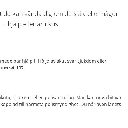
t du kan vända dig om du själv eller någon
 hjälp eller är i kris.
edelbar hjälp till följd av akut svår sjukdom eller
umret 112.
u­ta, till ex­em­pel en po­li­san­mä­lan. Man kan ringa hit var
 kopp­lad till närms­ta po­lis­myn­dig­het. Du når även länets