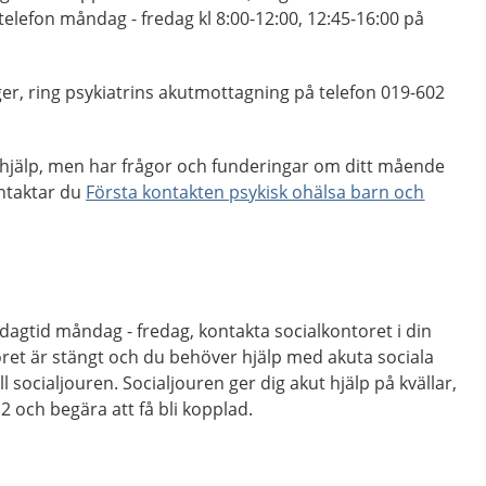
lefon måndag - fredag kl 8:00-12:00, 12:45-16:00 på
lger, ring psykiatrins akutmottagning på telefon 019-602
hjälp, men har frågor och funderingar om ditt mående
ontaktar du
Första kontakten psykisk ohälsa barn och
agtid måndag - fredag, kontakta socialkontoret i din
­ret är stängt och du be­hö­ver hjälp med aku­ta so­ci­a­la
 so­ci­al­jou­ren. So­ci­al­jou­ren ger dig akut hjälp på kväl­lar,
12 och begära att få bli kopplad.