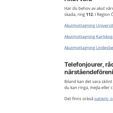
Har du behov av akut vård
skada, ring
112
. I Region
Akutmottagning Universi
Akutmottagning Karlskoga
Akutmottagning Lindesber
Telefonjourer, rå
närståendefören
Ibland kan det vara skönt
du kan ringa, mejla eller 
Det finns också
patient- 