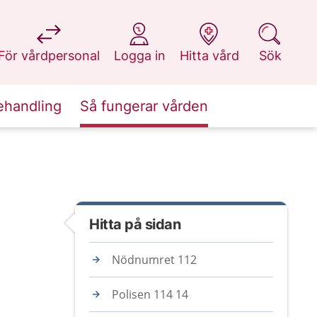
på 1177.se
på 1177.se
på 1177.se
på 1177.se
För vårdpersonal
Logga in
Hitta vård
Sök
ehandling
Så fungerar vården
Hitta på sidan
Nödnumret 112
Polisen 114 14