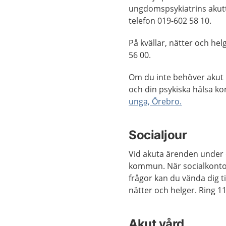
ungdomspsykiatrins akutte
telefon 019-602 58 10.
På kvällar, nätter och he
56 00.
Om du inte behöver akut 
och din psykiska hälsa k
unga, Örebro.
Socialjour
Vid akuta ärenden under d
kommun. När so­ci­al­kon­to
frå­gor kan du vän­da dig till
nät­ter och hel­ger. Ring 1
Akut vård