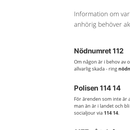
Information om var
anhörig behöver akut
Nödnumret 112
Om någon är i behov av om
allvarlig skada - ring
nödn
Polisen 114 14
För ären­den som in­te är ak
man än är i lan­det och bli
socialjour via
114 14
.