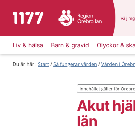
Till startsidan för 1177
Du har 
Välj
en 
reg
Liv & hälsa
Barn & gravid
Olyckor & sk
Du är här:
Start
Så fungerar vården
Vården i Örebr
Innehållet gäller för Örebr
Innehållet gäller för Örebr
Akut hjä
län