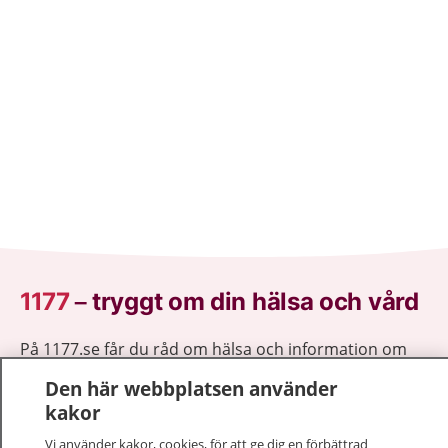
1177
–
tryggt om din hälsa och vård
På 1177.se får du råd om hälsa och information om
sjukdomar och vilka mottagningar du kan kontakta.
Den här webbplatsen använder
Logga in för att läsa din journal och göra dina
kakor
vårdärenden. Ring telefonnummer 1177 för
sjukvårdsrådgivning dygnet runt.
Vi använder kakor, cookies, för att ge dig en förbättrad