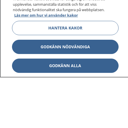
upplevelse, sammanställa statistik och för att viss
1177 ger dig råd när du vill må bättre.
nödvändig funktionalitet ska fungera på webbplatsen.
Läs mer om hur vi använder kakor
HANTERA KAKOR
Visa inn
1177 på flera språk
GODKÄNN NÖDVÄNDIGA
Visa inn
Om 1177
GODKÄNN ALLA
Visa inn
Kontakt
Behandling av personuppgifter
Hantering av kakor
Inställningar för kakor