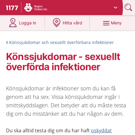
Du har valt region
Örebro län
.
Till startsidan för 1177
på 1177.se
på 1177.se
Meny
Logga in
Hitta vård
Könssjukdomar och sexuellt överförbara infektioner
Könssjukdomar - sexuellt
överförda infektioner
Könssjukdomar är infektioner som du kan få
genom att ha sex. Vissa könssjukdomar ingår i
smittskyddslagen. Det betyder att du måste testa
dig om du misstänker att du har någon av dem.
Du ska alltid testa dig om du har haft
oskyddat