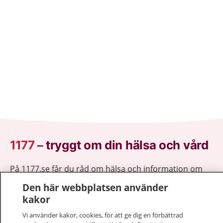
1177
–
tryggt om din hälsa och vård
På 1177.se får du råd om hälsa och information om
sjukdomar och vilka mottagningar du kan kontakta.
Den här webbplatsen använder
Logga in för att läsa din journal och göra dina
kakor
vårdärenden. Ring telefonnummer 1177 för
Vi använder kakor, cookies, för att ge dig en förbättrad
sjukvårdsrådgivning dygnet runt.