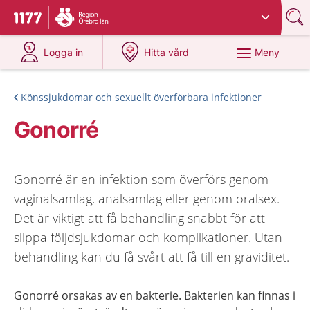
Du har valt region
Örebro län
.
Till startsidan för 1177
på 1177.se
på 1177.se
Meny
Logga in
Hitta vård
Könssjukdomar och sexuellt överförbara infektioner
Gonorré
Gonorré är en infektion som överförs genom
vaginalsamlag, analsamlag eller genom oralsex.
Det är viktigt att få behandling snabbt för att
slippa följdsjukdomar och komplikationer. Utan
behandling kan du få svårt att få till en graviditet.
Gonorré orsakas av en bakterie. Bakterien kan finnas i