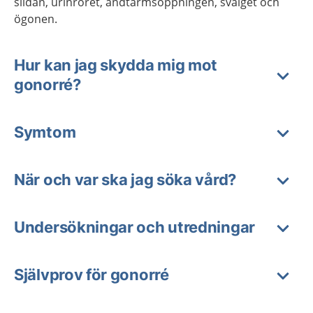
slidan, urinröret, ändtarmsöppningen, svalget och
ögonen.
Hur kan jag skydda mig mot
gonorré?
Symtom
När och var ska jag söka vård?
Undersökningar och utredningar
Självprov för gonorré