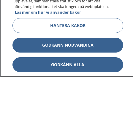
upplevelse, sammanställa statistik och för att viss
1177 ger dig råd när du vill må bättre.
nödvändig funktionalitet ska fungera på webbplatsen.
Läs mer om hur vi använder kakor
HANTERA KAKOR
Visa inn
1177 på flera språk
GODKÄNN NÖDVÄNDIGA
Visa inn
Om 1177
GODKÄNN ALLA
Visa inn
Kontakt
Behandling av personuppgifter
Hantering av kakor
Inställningar för kakor