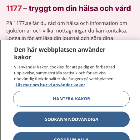
1177
–
tryggt om din hälsa och vård
På 1177.se får du råd om hälsa och information om
sjukdomar och vilka mottagningar du kan kontakta.
Logga in för att läsa din journal och göra dina
vårdärenden. Ring telefonnummer 1177 för
Den här webbplatsen använder
sjukvårdsrådgivning dygnet runt.
kakor
1177 ger dig råd när du vill må bättre.
Vi använder kakor, cookies, för att ge dig en förbättrad
upplevelse, sammanställa statistik och för att viss
nödvändig funktionalitet ska fungera på webbplatsen.
Läs mer om hur vi använder kakor
HANTERA KAKOR
Visa inn
1177 på flera språk
Visa inn
GODKÄNN NÖDVÄNDIGA
Om 1177
Visa inn
Kontakt
GODKÄNN ALLA