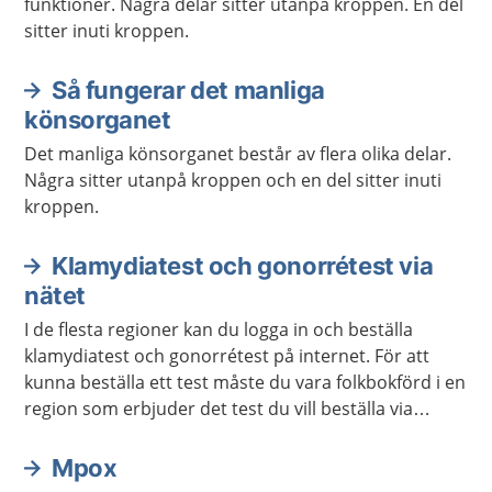
funktioner. Några delar sitter utanpå kroppen. En del
sitter inuti kroppen.
Så fungerar det manliga
könsorganet
Det manliga könsorganet består av flera olika delar.
Några sitter utanpå kroppen och en del sitter inuti
kroppen.
Klamydiatest och gonorrétest via
nätet
I de flesta regioner kan du logga in och beställa
klamydiatest och gonorrétest på internet. För att
kunna beställa ett test måste du vara folkbokförd i en
region som erbjuder det test du vill beställa via
internet. Du kan beställa testet till en annan adress
än den du står skriven på.
Mpox