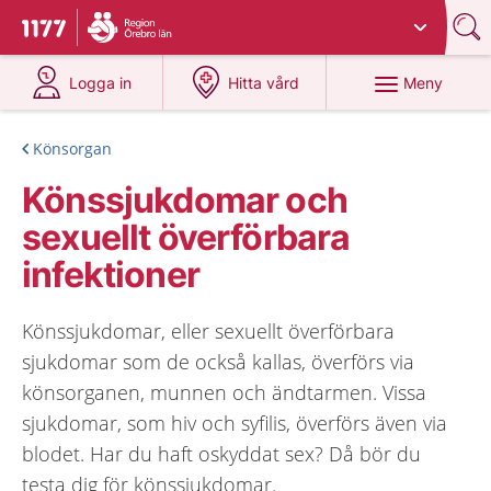
Du har valt region
Örebro län
.
Till startsidan för 1177
på 1177.se
på 1177.se
Meny
Logga in
Hitta vård
Könsorgan
Könssjukdomar och
sexuellt överförbara
infektioner
Könssjukdomar, eller sexuellt överförbara
sjukdomar som de också kallas, överförs via
könsorganen, munnen och ändtarmen. Vissa
sjukdomar, som hiv och syfilis, överförs även via
blodet. Har du haft oskyddat sex? Då bör du
testa dig för könssjukdomar.