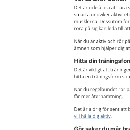
Det är också bra att lär
smärta undviker aktivitete
musklerna. Dessutom förs
röra på sig kan leda till a
När du är aktiv och rör p
ämnen som hjälper dig at
Hitta din träningsfo
Det är viktigt att träninge
hitta en träningsform som
När du regelbundet rör 
får mer återhämtning.
Det är aldrig för sent att 
vill hålla dig aktiv
.
Gör saker du mår br