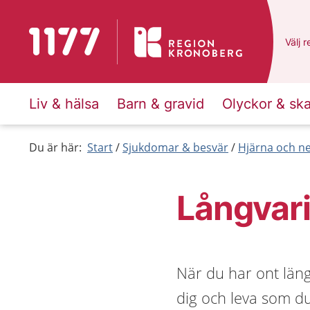
Till startsidan för 1177
Du ha
Välj
e
r
Liv & hälsa
Barn & gravid
Olyckor & sk
Du är här:
Start
Sjukdomar & besvär
Hjärna och n
Långvar
När du har ont läng
dig och leva som du