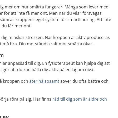
a sig mer om hur smärta fungerar. Många som lever med
r för att inte få mer ont. Men när du vilar försvagas
ämras kroppens eget system för smärtlindring. Att inte
tt du får mer ont.
å dig minskar stressen. När kroppen är aktiv produceras
t må bra. Din motståndskraft mot smärta ökar.
rm
n är anpassad till dig. En fysioterapeut kan hjälpa dig att
 gör att du kan hålla dig aktiv på en lagom nivå.
på kroppen och
äter hälsosamt
sover du ofta bättre och
börja röra på sig. Här finns
råd till dig som är äldre och
a av