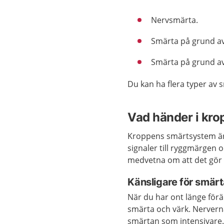
Nervsmärta.
Smärta på grund a
Smärta på grund av 
Du kan ha flera typer av 
Vad händer i kro
Kroppens smärtsystem är
signaler till ryggmärgen o
medvetna om att det gör 
Känsligare för smär
När du har ont länge för
smärta och värk. Nerverna 
smärtan som intensivare.