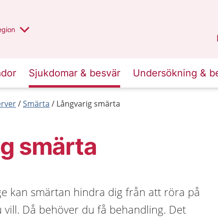
r valt region
n annan
egion
Kronoberg
.
ador
Sjukdomar & besvär
Undersökning & b
erver
Smärta
Långvarig smärta
ig smärta
e kan smärtan hindra dig från att röra på
 vill. Då behöver du få behandling. Det