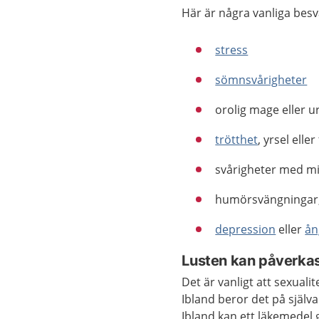
Här är några vanliga bes
stress
sömnsvårigheter
orolig mage eller u
trötthet
, yrsel elle
svårigheter med m
humörsvängningar, t
depression
eller
ån
Lusten kan påverka
Det är vanligt att sexual
Ibland beror det på själv
Ibland kan ett läkemedel 