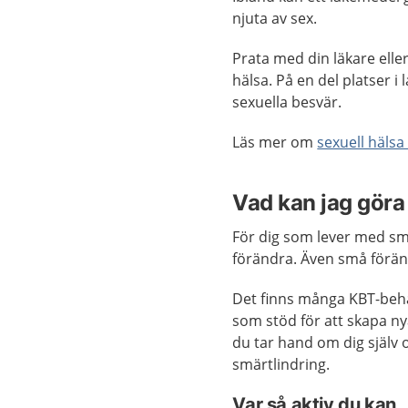
njuta av sex.
Prata med din läkare elle
hälsa. På en del platser i
sexuella besvär.
Läs mer om
sexuell hälsa
Vad kan jag göra 
För dig som lever med smä
förändra. Även små föränd
Det finns många KBT-beh
som stöd för att skapa ny
du tar hand om dig själv 
smärtlindring.
Var så aktiv du kan