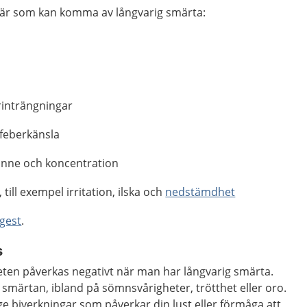
vär som kan komma av långvarig smärta:
rinträngningar
r feberkänsla
inne och koncentration
ill exempel irritation, ilska och
nedstämdhet
gest
.
s
iteten påverkas negativt när man har långvarig smärta.
a smärtan, ibland på sömnsvårigheter, trötthet eller oro.
ge biverkningar som påverkar din lust eller förmåga att