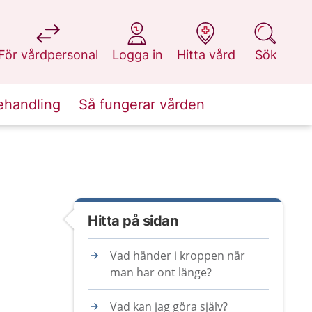
på 1177.se
på 1177.se
på 1177.se
på 1177.se
För vårdpersonal
Logga in
Hitta vård
Sök
ehandling
Så fungerar vården
Hitta på sidan
Vad händer i kroppen när
man har ont länge?
Vad kan jag göra själv?