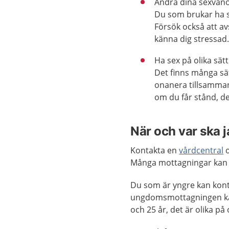
Ändra dina sexvanor
Du som brukar ha se
Försök också att avs
känna dig stressad
Ha sex på olika sätt
Det finns många sät
onanera tillsammans
om du får stånd, det
När och var ska 
Kontakta en
vårdcentral
o
Många mottagningar kan
Du som är yngre kan kon
ungdomsmottagningen kan d
och 25 år, det är olika på