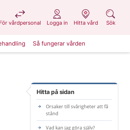
på 1177.se
på 1177.se
på 1177.se
på 1177.se
För vårdpersonal
Logga in
Hitta vård
Sök
ehandling
Så fungerar vården
Hitta på sidan
Orsaker till svårigheter att få
stånd
Vad kan jag göra själv?