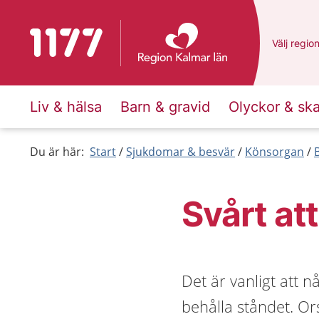
Till startsidan för 1177
Du har va
Välj
en an
regio
Liv & hälsa
Barn & gravid
Olyckor & sk
Du är här:
Start
Sjukdomar & besvär
Könsorgan
Svårt att
Det är vanligt att n
behålla ståndet. Ors