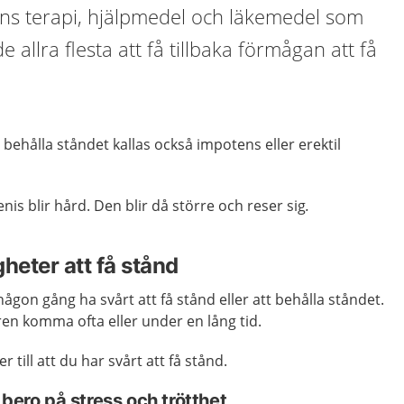
nns terapi, hjälpmedel och läkemedel som
e allra flesta att få tillbaka förmågan att få
 behålla ståndet kallas också impotens eller erektil
enis blir hård. Den blir då större och reser sig
.
gheter att få stånd
någon gång ha svårt att få stånd eller att behålla ståndet.
en komma ofta eller under en lång tid.
r till att du har svårt att få stånd.
 bero på stress och trötthet