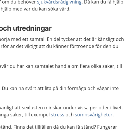
7 om du behöver
sjukvårdsrådgivning
. Då kan du få hjälp
hjälp med var du kan söka vård.
och utredningar
rja med ett samtal. En del tycker att det är känsligt och
rför är det viktigt att du känner förtroende för den du
esvär du har kan samtalet handla om flera olika saker, till
jälv. Du kan ha svårt att lita på din förmåga och vågar inte
vanligt att sexlusten minskar under vissa perioder i livet.
nga saker, till exempel
stress
och
sömnsvårigheter
.
stånd. Finns det tillfällen då du kan få stånd? Fungerar