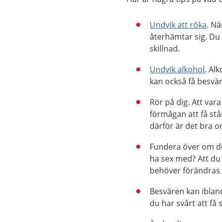
Undvik att röka
. Nä
återhämtar sig. Du
skillnad.
Undvik alkohol
. Al
kan också få besvär
Rör på dig. Att vara
förmågan att få st
därför är det bra o
Fundera över om du 
ha sex med? Att du 
behöver förändras 
Besvären kan ibland
du har svårt att få