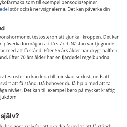
sykofarmaka som till exempel bensodiazepiner
edel
stör också nervsignalerna. Det kan påverka din
nd
 könshormonet testosteron att sjunka i kroppen. Det kan
n påverka förmågan att få stånd. Nästan var tjugonde
r med att få stånd. Efter 55 års ålder har drygt hälften
tånd. Efter 70 års ålder har en fjärdedel regelbundna
 av testosteron kan leda till minskad sexlust, nedsatt
vårt att få stånd. Då behöver du få hjälp med att ta
åga nivåer. Det kan till exempel bero på mycket kraftig
sjukdom.
själv?
du kan göra själv för att öka din förmåga att få stånd: