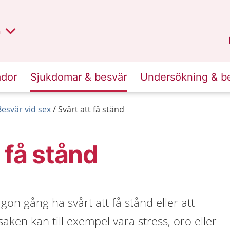
lt region
nan
n
Kalmar län
.
ador
Sjukdomar & besvär
Undersökning & b
Besvär vid sex
Svårt att få stånd
 få stånd
ågon gång ha svårt att få stånd eller att
aken kan till exempel vara stress, oro eller