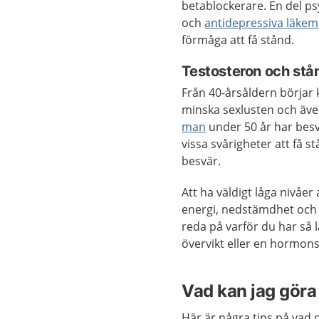
betablockerare. En del p
och
antidepressiva läkem
förmåga att få stånd.
Testosteron och stå
Från 40-årsåldern börjar
minska sexlusten och äve
man
under 50 år har besvä
vissa svårigheter att få s
besvär.
Att ha väldigt låga nivåer
energi, nedstämdhet och s
reda på varför du har så l
övervikt eller en hormon
Vad kan jag göra 
Här är några tips på vad 