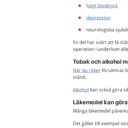
högt blodtryck
depression
neurologiska sjukd
En del har svårt att få st
operation i underlivet ell
Tobak och alkohol m
När du röker
försämras bl
stånd.
Alkohol
kan också göra så 
Läkemedel kan göra 
Många läkemedel påverkar
Det gäller till exempel vi