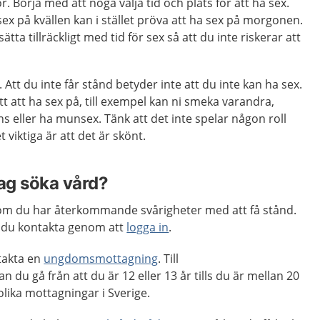
. Börja med att noga välja tid och plats för att ha sex.
x på kvällen kan i stället pröva att ha sex på morgonen.
ätta tillräckligt med tid för sex så att du inte riskerar att
.
. Att du inte får stånd betyder inte att du inte kan ha sex.
t att ha sex på, till exempel kan ni smeka varandra,
 eller ha munsex. Tänk att det inte spelar någon roll
 viktiga är att det är skönt.
jag söka vård?
m du har återkommande svårigheter med att få stånd.
 du kontakta genom att
logga in
.
takta en
ungdomsmottagning
. Till
u gå från att du är 12 eller 13 år tills du är mellan 20
 olika mottagningar i Sverige.