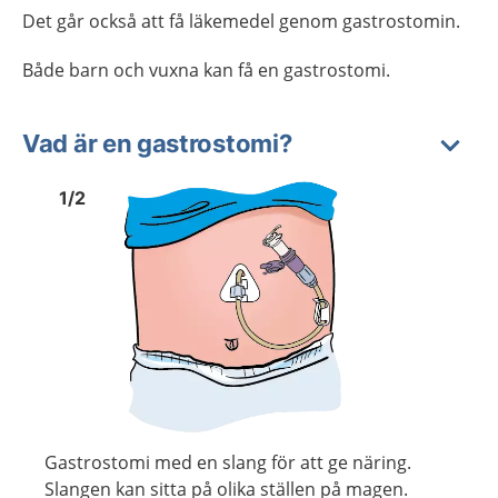
Det går också att få läkemedel genom gastrostomin.
Både barn och vuxna kan få en gastrostomi.
Vad är en gastrostomi?
Bild
1
Bild
1
1
/
2
Visa föregående bild
Visa n
Gastrostomi med en slang för att ge näring.
Slangen kan sitta på olika ställen på magen.