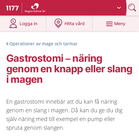
Du har valt region
Kalmar län
.
Till startsidan för 1177
på 1177.se
på 1177.se
Meny
Logga in
Hitta vård
Operationer av mage och tarmar
Gastrostomi – näring
genom en knapp eller slang
i magen
En gastrostomi innebär att du kan få näring
genom en slang i magen. Då kan du ge du dig
själv näring med till exempel en pump eller
spruta genom slangen.