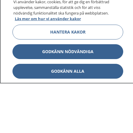
Vi använder kakor, cookies, för att ge dig en förbättrad
sjukdomar och vilka mottagningar du kan kontakta.
upplevelse, sammanställa statistik och för att viss
nödvändig funktionalitet ska fungera på webbplatsen.
Logga in för att läsa din journal och göra dina
Läs mer om hur vi använder kakor
vårdärenden. Ring telefonnummer 1177 för
sjukvårdsrådgivning dygnet runt.
HANTERA KAKOR
1177 ger dig råd när du vill må bättre.
GODKÄNN NÖDVÄNDIGA
GODKÄNN ALLA
Visa inn
1177 på flera språk
Visa inn
Om 1177
Visa inn
Kontakt
Behandling av personuppgifter