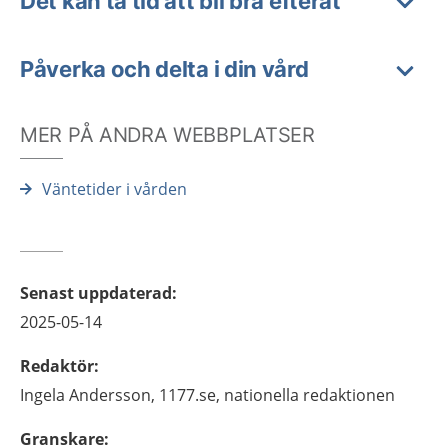
Det kan ta tid att bli bra efteråt
Påverka och delta i din vård
MER PÅ ANDRA WEBBPLATSER
Väntetider i vården
Senast uppdaterad
:
2025-05-14
Redaktör
:
Ingela
Andersson,
1177.se, nationella redaktionen
Granskare
: