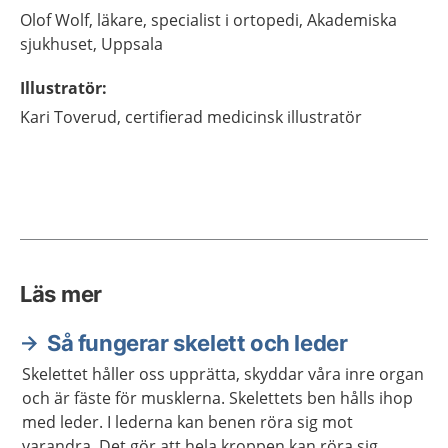
Olof
Wolf,
läkare, specialist i ortopedi,
Akademiska
sjukhuset,
Uppsala
Illustratör
:
Kari
Toverud,
certifierad medicinsk illustratör
Läs mer
Så fungerar skelett och leder
Skelettet håller oss upprätta, skyddar våra inre organ
och är fäste för musklerna. Skelettets ben hålls ihop
med leder. I lederna kan benen röra sig mot
varandra. Det gör att hela kroppen kan röra sig.