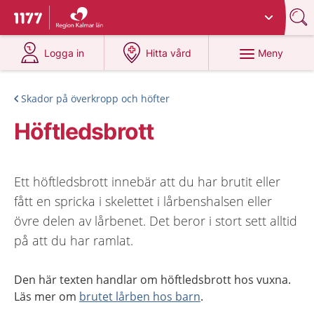
Du har valt region
Kalmar län
.
Till startsidan för 1177
på 1177.se
på 1177.se
Meny
Logga in
Hitta vård
Skador på överkropp och höfter
Höftledsbrott
Ett höftledsbrott innebär att du har brutit eller
fått en spricka i skelettet i lårbenshalsen eller
övre delen av lårbenet. Det beror i stort sett alltid
på att du har ramlat.
Den här texten handlar om höftledsbrott hos vuxna.
Läs mer om
brutet lårben hos barn
.