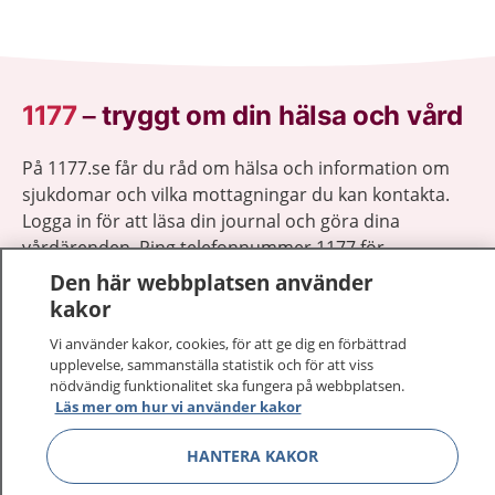
1177
–
tryggt om din hälsa och vård
På 1177.se får du råd om hälsa och information om
sjukdomar och vilka mottagningar du kan kontakta.
Logga in för att läsa din journal och göra dina
vårdärenden. Ring telefonnummer 1177 för
sjukvårdsrådgivning dygnet runt.
Den här webbplatsen använder
1177 ger dig råd när du vill må bättre.
kakor
Vi använder kakor, cookies, för att ge dig en förbättrad
upplevelse, sammanställa statistik och för att viss
nödvändig funktionalitet ska fungera på webbplatsen.
Läs mer om hur vi använder kakor
Visa inn
1177 på flera språk
HANTERA KAKOR