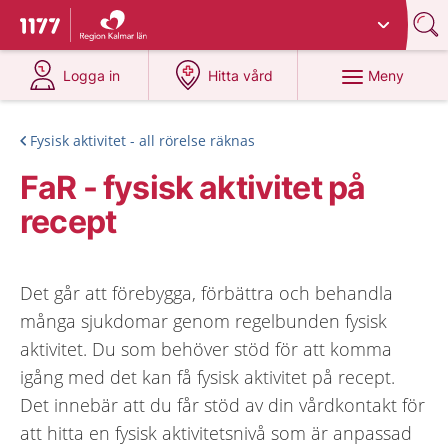
Du har valt region
Kalmar län
.
Till startsidan för 1177
på 1177.se
på 1177.se
Meny
Logga in
Hitta vård
Fysisk aktivitet - all rörelse räknas
FaR - fysisk aktivitet på
recept
Det går att förebygga, förbättra och behandla
många sjukdomar genom regelbunden fysisk
aktivitet. Du som behöver stöd för att komma
igång med det kan få fysisk aktivitet på recept.
Det innebär att du får stöd av din vårdkontakt för
att hitta en fysisk aktivitetsnivå som är anpassad