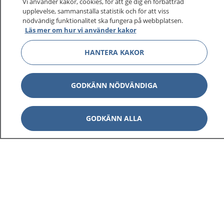
Vi använder kakor, cookies, för att ge dig en förbättrad
upplevelse, sammanställa statistik och för att viss
nödvändig funktionalitet ska fungera på webbplatsen.
Läs mer om hur vi använder kakor
Visa inn
1177 på flera språk
HANTERA KAKOR
Visa inn
Om 1177
Visa inn
GODKÄNN NÖDVÄNDIGA
Kontakt
GODKÄNN ALLA
Behandling av personuppgifter
Hantering av kakor
Inställningar för kakor
1177 – en tjänst från
Inera.