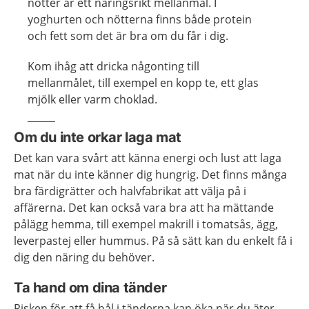
nötter är ett näringsrikt mellanmål. I
yoghurten och nötterna finns både protein
och fett som det är bra om du får i dig.
Kom ihåg att dricka någonting till
mellanmålet, till exempel en kopp te, ett glas
mjölk eller varm choklad.
Om du inte orkar laga mat
Det kan vara svårt att känna energi och lust att laga
mat när du inte känner dig hungrig. Det finns många
bra färdigrätter och halvfabrikat att välja på i
affärerna. Det kan också vara bra att ha mättande
pålägg hemma, till exempel makrill i tomatsås, ägg,
leverpastej eller hummus. På så sätt kan du enkelt få i
dig den näring du behöver.
Ta hand om dina tänder
Risken för att få hål i tänderna kan öka när du äter