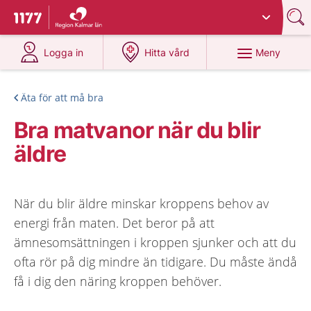
Du har valt region
Kalmar län
.
Till startsidan för 1177
på 1177.se
på 1177.se
Meny
Logga in
Hitta vård
Äta för att må bra
Bra matvanor när du blir
äldre
När du blir äldre minskar kroppens behov av
energi från maten. Det beror på att
ämnesomsättningen i kroppen sjunker och att du
ofta rör på dig mindre än tidigare. Du måste ändå
få i dig den näring kroppen behöver.