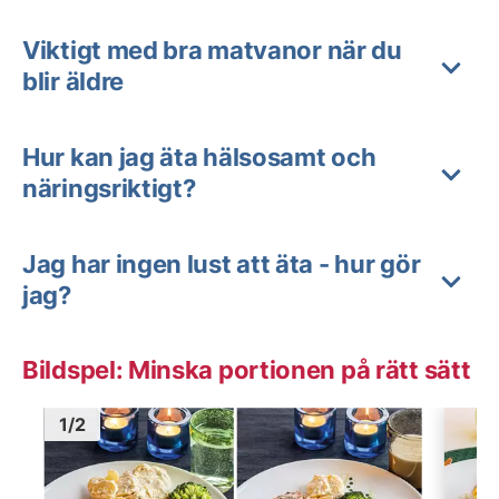
Viktigt med bra matvanor när du
blir äldre
Hur kan jag äta hälsosamt och
näringsriktigt?
Jag har ingen lust att äta - hur gör
jag?
Bildspel: Minska portionen på rätt sätt
Bild
1
Bild
1
1
/
2