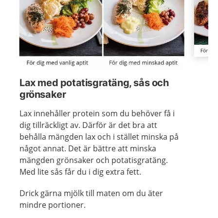
Visa föregående bild
Visa n
Lax med potatisgratäng, sås och
grönsaker
Lax innehåller protein som du behöver få i
dig tillräckligt av. Därför är det bra att
behålla mängden lax och i stället minska på
något annat. Det är bättre att minska
mängden grönsaker och potatisgratäng.
Med lite sås får du i dig extra fett.
Drick gärna mjölk till maten om du äter
mindre portioner.