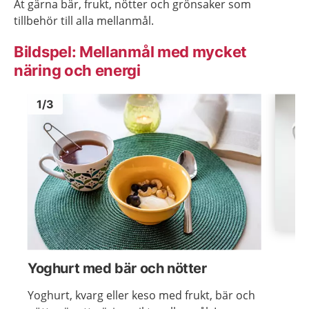
Ät gärna bär, frukt, nötter och grönsaker som
tillbehör till alla mellanmål.
Bildspel: Mellanmål med mycket
näring och energi
Bild
1
Bild
1
1
/
3
Visa föregående bild
Visa n
Yoghurt med bär och nötter
Yoghurt, kvarg eller keso med frukt, bär och