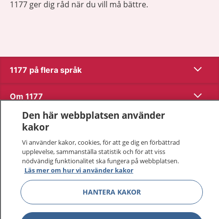
1177 ger dig råd när du vill må bättre.
Visa inn
1177 på flera språk
Visa inn
Om 1177
Den här webbplatsen använder
Visa inn
Kontakt
kakor
Vi använder kakor, cookies, för att ge dig en förbättrad
upplevelse, sammanställa statistik och för att viss
Behandling av personuppgifter
nödvändig funktionalitet ska fungera på webbplatsen.
Läs mer om hur vi använder kakor
Hantering av kakor
HANTERA KAKOR
Inställningar för kakor