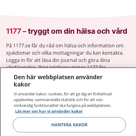
1177
–
tryggt om din hälsa och vård
På 1177.se får du råd om hälsa och information om
sjukdomar och vilka mottagningar du kan kontakta.
Logga in för att läsa din journal och göra dina
vårdärenden. Ring telefonnummer 1177 för
sjukvårdsrådgivning dygnet runt.
Den här webbplatsen använder
1177 ger dig råd när du vill må bättre.
kakor
Vi använder kakor, cookies, för att ge dig en förbättrad
upplevelse, sammanställa statistik och för att viss
nödvändig funktionalitet ska fungera på webbplatsen.
Läs mer om hur vi använder kakor
Visa inn
1177 på flera språk
HANTERA KAKOR