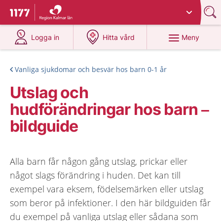
Du har valt region
Kalmar län
.
Till startsidan för 1177
på 1177.se
på 1177.se
Meny
Logga in
Hitta vård
Vanliga sjukdomar och besvär hos barn 0-1 år
Utslag och
hudförändringar hos barn –
bildguide
Alla barn får någon gång utslag, prickar eller
något slags förändring i huden. Det kan till
exempel vara eksem, födelsemärken eller utslag
som beror på infektioner. I den här bildguiden får
du exempel på vanliga utslag eller sådana som