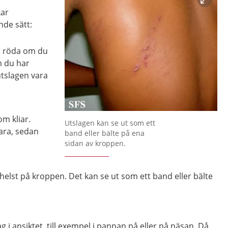
kar
nde sätt:
är röda om du
m du har
tslagen vara
om kliar.
Förstora bilden
Utslagen kan se ut som ett
lara, sedan
band eller bälte på ena
sidan av kroppen.
helst på kroppen. Det kan se ut som ett band eller bälte
g i ansiktet, till exempel i pannan på eller på näsan. Då