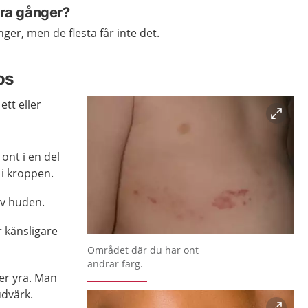
lera gånger?
nger, men de flesta får inte det.
os
ett eller
ont i en del
 i kroppen.
av huden.
r känsligare
Förstora bilden
Området där du har ont
ändrar färg.
ler yra. Man
udvärk.