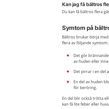
Kan jag få bältros f
Du kan få bältros flera gå
Symtom på bältr
Bältros brukar börja med 
flera av följande symtom:
Det gör brännande 
av huden eller inne
Det pirrar i en del 
En del av huden bli
för beröring.
En del blir också trötta el
kan få lite feber eller huv