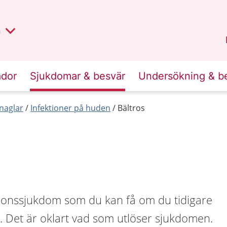
lt region
nan
n
Kalmar län
.
ador
Sjukdomar & besvär
Undersökning & b
naglar
Infektioner på huden
Bältros
ktionssjukdom som du kan få om du tidigare
. Det är oklart vad som utlöser sjukdomen.