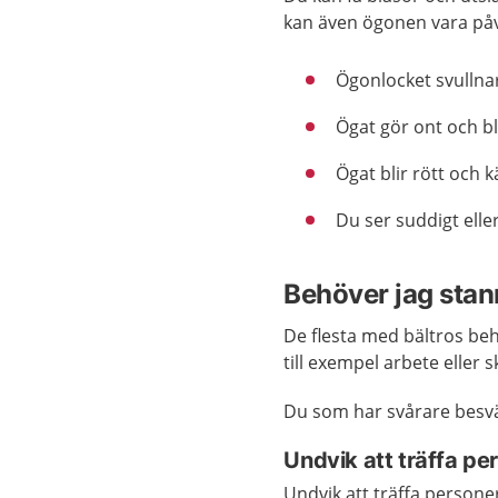
kan även ögonen vara påve
Ögonlocket svullna
Ögat gör ont och bli
Ögat blir rött och k
Du ser suddigt elle
Behöver jag sta
De flesta med bältros be
till exempel arbete eller
Du som har svårare besv
Undvik att träffa p
Undvik att träffa persone