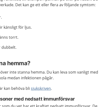
rkade. Det kan ge ett eller flera av följande symtom:
r.
r känsligt för ljus.
änns torrt.
r dubbelt.
nna hemma?
höver inte stanna hemma. Du kan leva som vanligt med
 skola medan infektionen pågår.
är kan behöva bli
sjukskriven
.
ersoner med nedsatt immunförsvar
r som du vet har ett kraftigt nedsatt immunförsvar. De