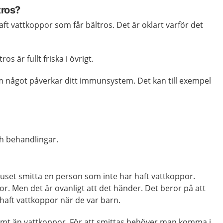
tros?
aft vattkoppor som får bältros. Det är oklart varför det
ros är fullt friska i övrigt.
om något påverkar ditt immunsystem. Det kan till exempel
h behandlingar.
uset smitta en person som inte har haft vattkoppor.
r. Men det är ovanligt att det händer. Det beror på att
 haft vattkoppor när de var barn.
amt än vattkoppor. För att smittas behöver man komma i