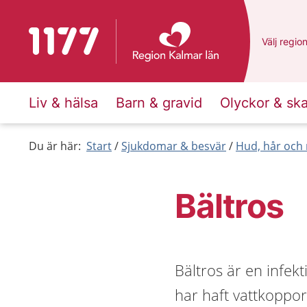
Till startsidan för 1177
Du har va
Välj
en an
regio
Liv & hälsa
Barn & gravid
Olyckor & sk
Du är här:
Start
Sjukdomar & besvär
Hud, hår och 
Bältros
Bältros är en infe
har haft vattkoppor