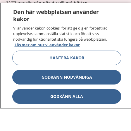
1177 ger dig råd när du vill må bättre.
Den här webbplatsen använder
kakor
Vi använder kakor, cookies, för att ge dig en förbättrad
upplevelse, sammanställa statistik och för att viss
nödvändig funktionalitet ska fungera på webbplatsen.
Visa inn
1177 på flera språk
Läs mer om hur vi använder kakor
Visa inn
HANTERA KAKOR
Om 1177
Visa inn
Kontakt
GODKÄNN NÖDVÄNDIGA
Behandling av personuppgifter
GODKÄNN ALLA
Hantering av kakor
Inställningar för kakor