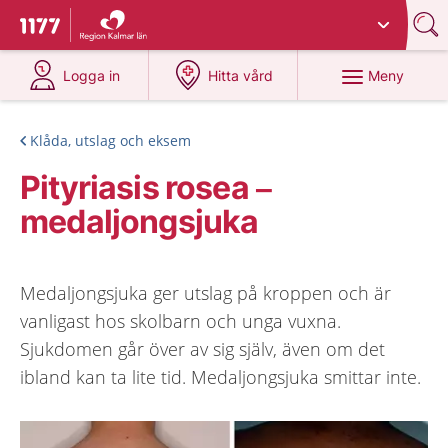
Du har valt region
Kalmar län
.
Till startsidan för 1177
på 1177.se
på 1177.se
Meny
Logga in
Hitta vård
Klåda, utslag och eksem
Pityriasis rosea –
medaljongsjuka
Medaljongsjuka ger utslag på kroppen och är
vanligast hos skolbarn och unga vuxna.
Sjukdomen går över av sig själv, även om det
ibland kan ta lite tid. Medaljongsjuka smittar inte.