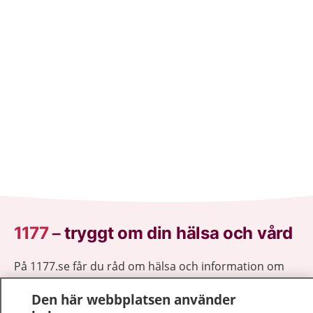
1177
–
tryggt om din hälsa och vård
På 1177.se får du råd om hälsa och information om
sjukdomar och vilka mottagningar du kan kontakta.
Den här webbplatsen använder
Logga in för att läsa din journal och göra dina