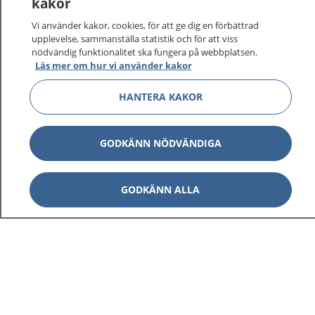
kakor
vårdärenden. Ring telefonnummer 1177 för
sjukvårdsrådgivning dygnet runt.
Vi använder kakor, cookies, för att ge dig en förbättrad
1177 ger dig råd när du vill må bättre.
upplevelse, sammanställa statistik och för att viss
nödvändig funktionalitet ska fungera på webbplatsen.
Läs mer om hur vi använder kakor
HANTERA KAKOR
Visa inn
1177 på flera språk
GODKÄNN NÖDVÄNDIGA
Visa inn
Om 1177
GODKÄNN ALLA
Visa inn
Kontakt
Behandling av personuppgifter
Hantering av kakor