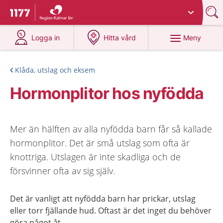
Du har valt region
Kalmar län
.
Till startsidan för 1177
på 1177.se
på 1177.se
Meny
Logga in
Hitta vård
Klåda, utslag och eksem
Hormonplitor hos nyfödda
Mer än hälften av alla nyfödda barn får så kallade
hormonplitor. Det är små utslag som ofta är
knottriga. Utslagen är inte skadliga och de
försvinner ofta av sig själv.
Det är vanligt att nyfödda barn har prickar, utslag
eller torr fjällande hud. Oftast är det inget du behöver
göra något åt.