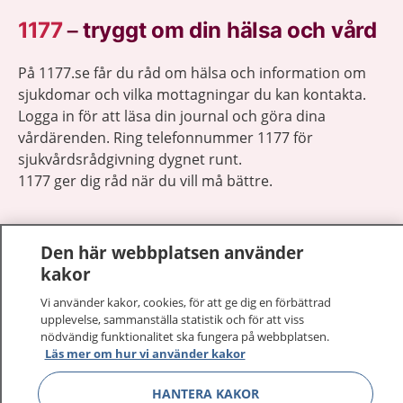
1177
–
tryggt om din hälsa och vård
På 1177.se får du råd om hälsa och information om
sjukdomar och vilka mottagningar du kan kontakta.
Logga in för att läsa din journal och göra dina
vårdärenden. Ring telefonnummer 1177 för
sjukvårdsrådgivning dygnet runt.
1177 ger dig råd när du vill må bättre.
Den här webbplatsen använder
kakor
Visa inn
1177 på flera språk
Vi använder kakor, cookies, för att ge dig en förbättrad
upplevelse, sammanställa statistik och för att viss
nödvändig funktionalitet ska fungera på webbplatsen.
Visa inn
Om 1177
Läs mer om hur vi använder kakor
Visa inn
HANTERA KAKOR
Kontakt