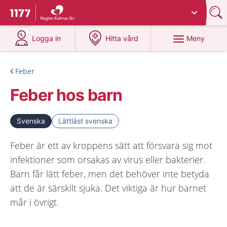
Du har valt region
Kalmar län
.
Till startsidan för 1177
på 1177.se
på 1177.se
Meny
Logga in
Hitta vård
Feber
Feber hos barn
Svenska
Lättläst svenska
Feber är ett av kroppens sätt att försvara sig mot
infektioner som orsakas av virus eller bakterier.
Barn får lätt feber, men det behöver inte betyda
att de är särskilt sjuka. Det viktiga är hur barnet
mår i övrigt.