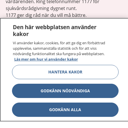
vårdärenden. Ring telefonnummer 1177 för
sjukvårdsrådgivning dygnet runt.
1177 ger dig råd när du vill må bättre.
Den här webbplatsen använder
kakor
Vi använder kakor, cookies, för att ge dig en förbättrad
upplevelse, sammanställa statistik och för att viss
Visa inn
1177 på flera språk
nödvändig funktionalitet ska fungera på webbplatsen.
Läs mer om hur vi använder kakor
Visa inn
Om 1177
HANTERA KAKOR
Visa inn
Kontakt
GODKÄNN NÖDVÄNDIGA
Behandling av personuppgifter
GODKÄNN ALLA
Hantering av kakor