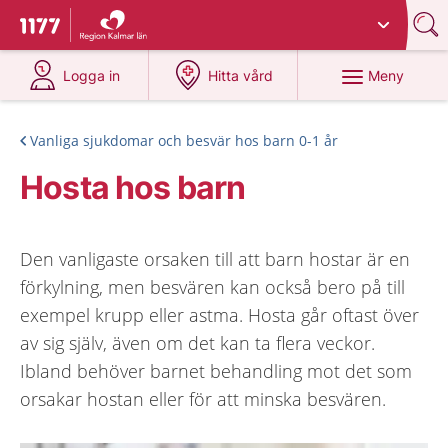
Du har valt region
Kalmar län
.
Till startsidan för 1177
på 1177.se
på 1177.se
Meny
Logga in
Hitta vård
Vanliga sjukdomar och besvär hos barn 0-1 år
Hosta hos barn
Den vanligaste orsaken till att barn hostar är en
förkylning, men besvären kan också bero på till
exempel krupp eller astma. Hosta går oftast över
av sig själv, även om det kan ta flera veckor.
Ibland behöver barnet behandling mot det som
orsakar hostan eller för att minska besvären.