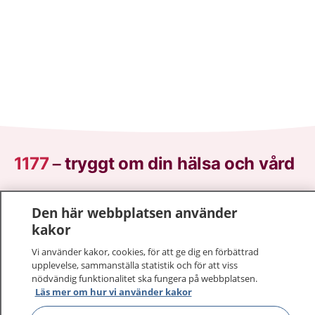
1177
–
tryggt om din hälsa och vård
På 1177.se får du råd om hälsa och information om
Den här webbplatsen använder
sjukdomar och vilka mottagningar du kan kontakta.
kakor
Logga in för att läsa din journal och göra dina
vårdärenden. Ring telefonnummer 1177 för
Vi använder kakor, cookies, för att ge dig en förbättrad
sjukvårdsrådgivning dygnet runt.
upplevelse, sammanställa statistik och för att viss
nödvändig funktionalitet ska fungera på webbplatsen.
1177 ger dig råd när du vill må bättre.
Läs mer om hur vi använder kakor