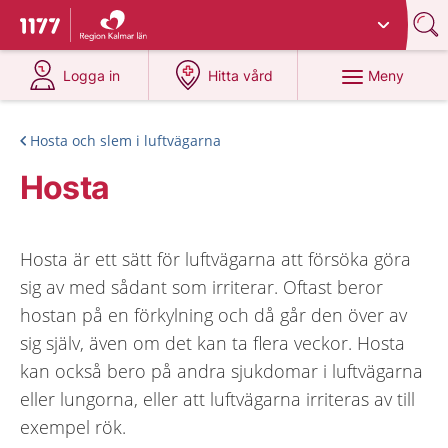
Du har valt region
Kalmar län
.
Till startsidan för 1177
på 1177.se
på 1177.se
Meny
Logga in
Hitta vård
Hosta och slem i luftvägarna
Hosta
Hosta är ett sätt för luftvägarna att försöka göra
sig av med sådant som irriterar. Oftast beror
hostan på en förkylning och då går den över av
sig själv, även om det kan ta flera veckor. Hosta
kan också bero på andra sjukdomar i luftvägarna
eller lungorna, eller att luftvägarna irriteras av till
exempel rök.