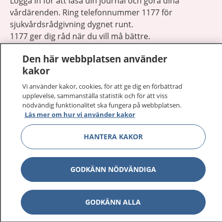
Logga in för att läsa din journal och göra dina
vårdärenden. Ring telefonnummer 1177 för
sjukvårdsrådgivning dygnet runt.
1177 ger dig råd när du vill må bättre.
Den här webbplatsen använder
kakor
Vi använder kakor, cookies, för att ge dig en förbättrad
upplevelse, sammanställa statistik och för att viss
Visa inn
1177 på flera språk
nödvändig funktionalitet ska fungera på webbplatsen.
Läs mer om hur vi använder kakor
Visa inn
Om 1177
HANTERA KAKOR
Visa inn
Kontakt
GODKÄNN NÖDVÄNDIGA
Behandling av personuppgifter
GODKÄNN ALLA
Hantering av kakor