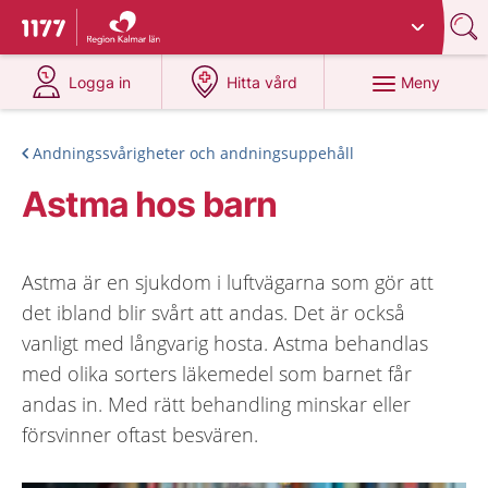
Du har valt region
Kalmar län
.
Till startsidan för 1177
på 1177.se
på 1177.se
Meny
Logga in
Hitta vård
Andningssvårigheter och andningsuppehåll
Astma hos barn
Astma är en sjukdom i luftvägarna som gör att
det ibland blir svårt att andas. Det är också
vanligt med långvarig hosta. Astma behandlas
med olika sorters läkemedel som barnet får
andas in. Med rätt behandling minskar eller
försvinner oftast besvären.