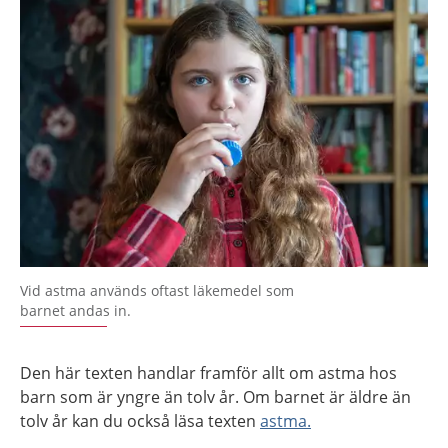
Vid astma används oftast läkemedel som
barnet andas in.
Den här texten handlar framför allt om astma hos
barn som är yngre än tolv år. Om barnet är äldre än
tolv år kan du också läsa texten
astma.