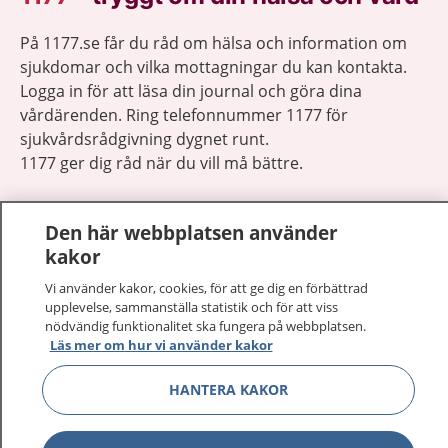
På 1177.se får du råd om hälsa och information om
sjukdomar och vilka mottagningar du kan kontakta.
Logga in för att läsa din journal och göra dina
vårdärenden. Ring telefonnummer 1177 för
sjukvårdsrådgivning dygnet runt.
1177 ger dig råd när du vill må bättre.
Den här webbplatsen använder
kakor
Vi använder kakor, cookies, för att ge dig en förbättrad
Visa inn
1177 på flera språk
upplevelse, sammanställa statistik och för att viss
nödvändig funktionalitet ska fungera på webbplatsen.
Visa inn
Läs mer om hur vi använder kakor
Om 1177
HANTERA KAKOR
Visa inn
Kontakt