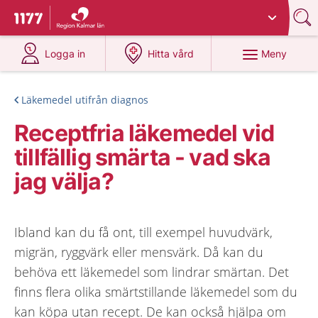
Du har valt region
Kalmar län
.
Till startsidan för 1177
på 1177.se
på 1177.se
Meny
Logga in
Hitta vård
Läkemedel utifrån diagnos
Receptfria läkemedel vid
tillfällig smärta - vad ska
jag välja?
Ibland kan du få ont, till exempel huvudvärk,
migrän, ryggvärk eller mensvärk. Då kan du
behöva ett läkemedel som lindrar smärtan. Det
finns flera olika smärtstillande läkemedel som du
kan köpa utan recept. De kan också hjälpa om