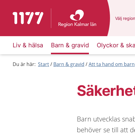
Till startsidan för 1177
Du har va
Välj
en an
regio
Liv & hälsa
Barn & gravid
Olyckor & sk
Du är här:
Start
Barn & gravid
Att ta hand om barn
Säkerhet
Barn utvecklas sna
behöver se till att 