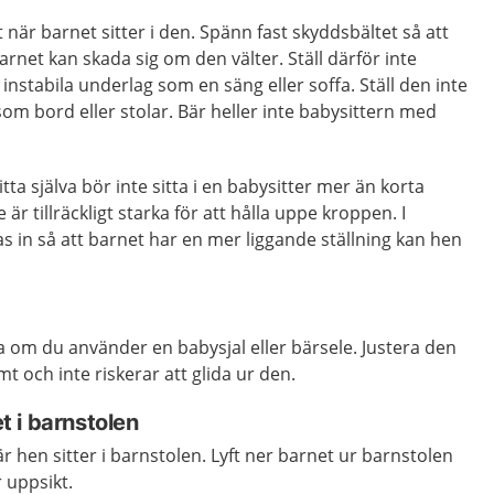
t när barnet sitter i den. Spänn fast skyddsbältet så att
 Barnet kan skada sig om den välter. Ställ därför inte
instabila underlag som en säng eller soffa. Ställ den inte
som bord eller stolar. Bär heller inte babysittern med
ta själva bör inte sitta i en babysitter mer än korta
är tillräckligt starka för att hålla uppe kroppen. I
as in så att barnet har en mer liggande ställning kan hen
 om du använder en babysjal eller bärsele. Justera den
mt och inte riskerar att glida ur den.
 i barnstolen
r hen sitter i barnstolen. Lyft ner barnet ur barnstolen
 uppsikt.