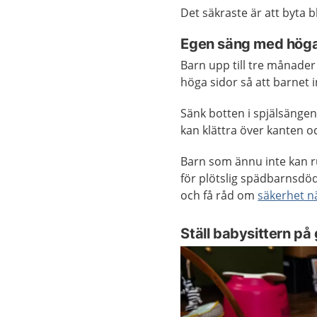
Det säkraste är att byta b
Egen säng med höga
Barn upp till tre månader 
höga sidor så att barnet 
Sänk botten i spjälsängen
kan klättra över kanten och
Barn som ännu inte kan ru
för plötslig spädbarnsdö
och få råd om
säkerhet n
Ställ babysittern på