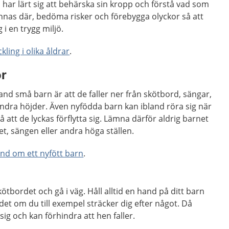
n har lärt sig att behärska sin kropp och förstå vad som
nnas där, bedöma risker och förebygga olyckor så att
 i en trygg miljö.
ling i olika åldrar
.
or
and små barn är att de faller ner från skötbord, sängar,
andra höjder. Även nyfödda barn kan ibland röra sig när
så att de lyckas förflytta sig. Lämna därför aldrig barnet
t, sängen eller andra höga ställen.
and om ett nyfött barn
.
ötbordet och gå i väg. Håll alltid en hand på ditt barn
det om du till exempel sträcker dig efter något. Då
ig och kan förhindra att hen faller.