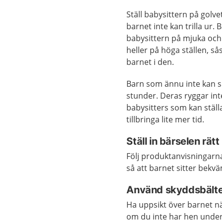
Ställ babysittern på golve
barnet inte kan trilla ur.
babysittern på mjuka och 
heller på höga ställen, så
barnet i den.
Barn som ännu inte kan sit
stunder. Deras ryggar inte 
babysitters som kan ställ
tillbringa lite mer tid.
Ställ in bärselen rätt
Följ produktanvisningarna
så att barnet sitter bekvä
Använd skyddsbältet
Ha uppsikt över barnet nä
om du inte har hen under