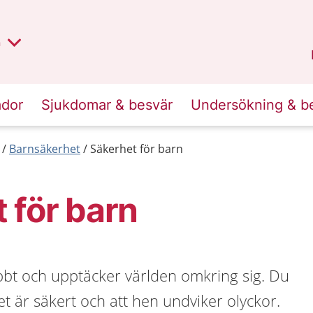
lt region
nan
n
Kalmar län
.
ador
Sjukdomar & besvär
Undersökning & b
Barnsäkerhet
Säkerhet för barn
 för barn
bbt och upptäcker världen omkring sig. Du
det är säkert och att hen undviker olyckor.