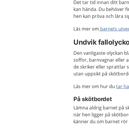
Det tar tid innan ditt bar
kan hända. Du behöver fi
hen kan pröva och lära sig
Läs mer om
barnets utveck
Undvik fallolyck
Den vanligaste olyckan bl
soffor, barnvagnar eller 
de skriker eller sprattlar 
utan uppsikt på skötborde
Läs mer om hur du
tar h
På skötbordet
Lämna aldrig barnet på sk
när hen ligger på skötbor
känner du om barnet rör s