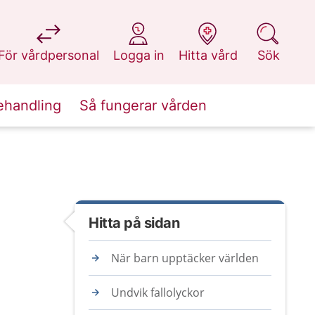
på 1177.se
på 1177.se
på 1177.se
på 1177.se
För vårdpersonal
Logga in
Hitta vård
Sök
ehandling
Så fungerar vården
Hitta på sidan
När barn upptäcker världen
Undvik fallolyckor