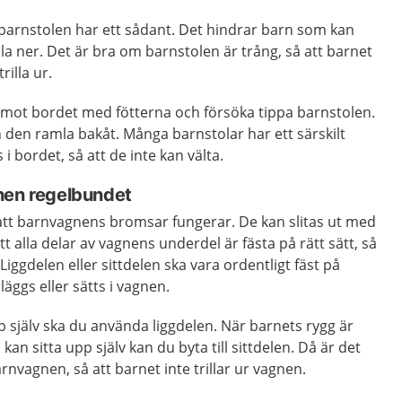
arnstolen har ett sådant. Det hindrar barn som kan
mla ner. Det är bra om barnstolen är trång, så att barnet
rilla ur.
n mot bordet med fötterna och försöka tippa barnstolen.
 den ramla bakåt. Många barnstolar har ett särskilt
 bordet, så att de inte kan välta.
nen regelbundet
att barnvagnens bromsar fungerar. De kan slitas ut med
tt alla delar av vagnens underdel är fästa på rätt sätt, så
 Liggdelen eller sittdelen ska vara ordentligt fäst på
äggs eller sätts i vagnen.
p själv ska du använda liggdelen. När barnets rygg är
n kan sitta upp själv kan du byta till sittdelen. Då är det
rnvagnen, så att barnet inte trillar ur vagnen.