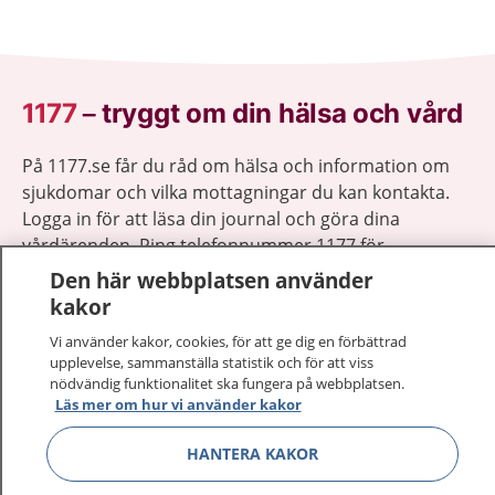
1177
–
tryggt om din hälsa och vård
På 1177.se får du råd om hälsa och information om
sjukdomar och vilka mottagningar du kan kontakta.
Logga in för att läsa din journal och göra dina
vårdärenden. Ring telefonnummer 1177 för
sjukvårdsrådgivning dygnet runt.
Den här webbplatsen använder
1177 ger dig råd när du vill må bättre.
kakor
Vi använder kakor, cookies, för att ge dig en förbättrad
upplevelse, sammanställa statistik och för att viss
nödvändig funktionalitet ska fungera på webbplatsen.
Läs mer om hur vi använder kakor
Visa inn
1177 på flera språk
HANTERA KAKOR