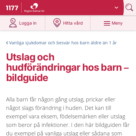
Du har valt region
Kalmar län
.
Till startsidan för 1177
på 1177.se
på 1177.se
Meny
Logga in
Hitta vård
Vanliga sjukdomar och besvär hos barn äldre än 1 år
Utslag och
hudförändringar hos barn –
bildguide
Alla barn får någon gång utslag, prickar eller
något slags förändring i huden. Det kan till
exempel vara eksem, födelsemärken eller utslag
som beror på infektioner. I den här bildguiden får
du exempel på vanliga utslag eller sådana som