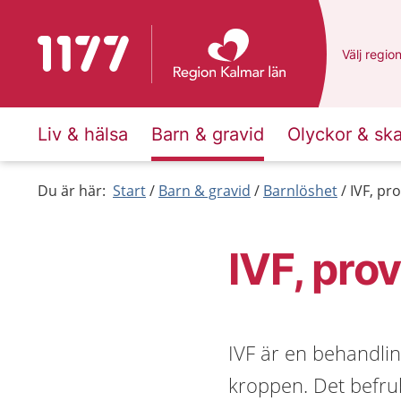
Till startsidan för 1177
Du har va
Välj
en an
regio
Liv & hälsa
Barn & gravid
Olyckor & sk
Du är här:
Start
Barn & gravid
Barnlöshet
IVF, pr
IVF, pro
IVF är en behandlin
kroppen. Det befru