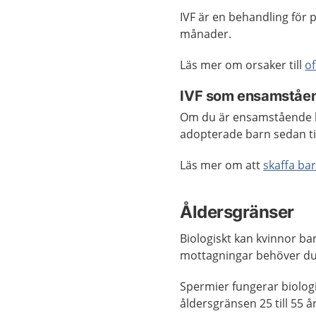
IVF är en behandling för p
månader.
Läs mer om orsaker till
of
IVF som ensamståe
Om du är ensamstående kv
adopterade barn sedan ti
Läs mer om att
skaffa ba
Åldersgränser
Biologiskt kan kvinnor ba
mottagningar behöver d
Spermier fungerar biologi
åldersgränsen 25 till 55 å