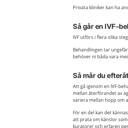
Privata kliniker kan ha a
Så går en IVF–beh
IVF utförs i flera olika ste
Behandlingen tar ungefär
behöver ni båda vara me
Så mår du efterå
Att gå igenom en IVF-beha
mellan återförandet av äg
variera mellan hopp om att
För en del kan det kännas
att prata om känslor som
kuratorer och erfaren pe