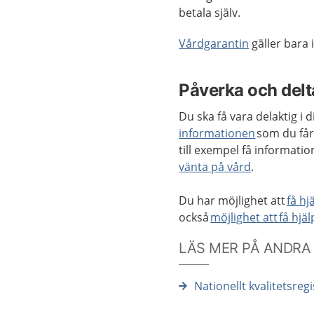
betala själv.
Vårdgarantin
gäller bara 
Påverka och delta
Du ska få vara delaktig i 
informationen
som du får
till exempel få informati
vänta på vård
.
Du har möjlighet att
få hj
också
möjlighet att få hjä
LÄS MER PÅ ANDRA
Nationellt kvalitetsreg