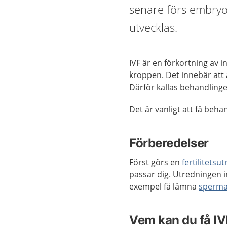
senare förs embryot
utvecklas.
IVF är en förkortning av i
kroppen. Det innebär att
Därför kallas behandling
Det är vanligt att få beh
Förberedelser
Först görs en
fertilitetsu
passar dig. Utredningen i
exempel få lämna
sperm
Vem kan du få I