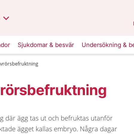
lt region
nan
n
Kalmar län
.
ador
Sjukdomar & besvär
Undersökning & b
ovrörsbefruktning
vrörsbefruktning
g där ägg tas ut och befruktas utanför
ktade ägget kallas embryo. Några dagar