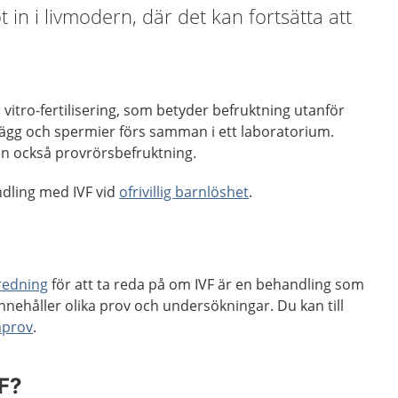
 in i livmodern, där det kan fortsätta att
n vitro-fertilisering, som betyder befruktning utanför
 ägg och spermier förs samman i ett laboratorium.
en också provrörsbefruktning.
andling med IVF vid
ofrivillig barnlöshet
.
tredning
för att ta reda på om IVF är en behandling som
nnehåller olika prov och undersökningar. Du kan till
aprov
.
VF?