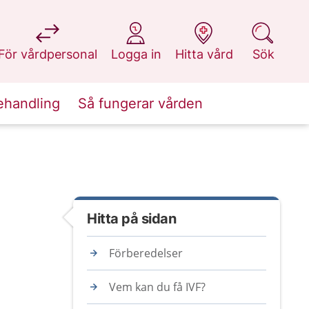
på 1177.se
på 1177.se
på 1177.se
på 1177.se
För vårdpersonal
Logga in
Hitta vård
Sök
ehandling
Så fungerar vården
Hitta på sidan
Förberedelser
Vem kan du få IVF?