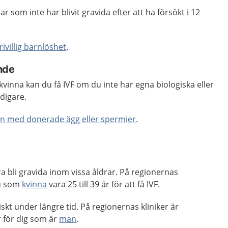
ar som inte har blivit gravida efter att ha försökt i 12
rivillig barnlöshet
.
nde
inna kan du få IVF om du inte har egna biologiska eller
digare.
rn med donerade ägg eller spermier
.
ra bli gravida inom vissa åldrar. På regionernas
u som
kvinna
vara 25 till 39 år för att få IVF.
skt under längre tid. På regionernas kliniker är
r för dig som är
man
.