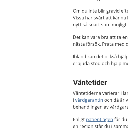
Om du inte blir gravid ef
Vissa har svårt att känna
nytt så snart som möjligt.
Det kan vara bra att ta e
nästa försök. Prata med 
Ibland kan det också hjäl
erbjuda stöd och hjälp me
Väntetider
Väntetiderna varierar i la
i
vårdgarantin
och då är v
behandlingen av vårdgaran
Enligt
patientlagen
får d
en region står du i samma