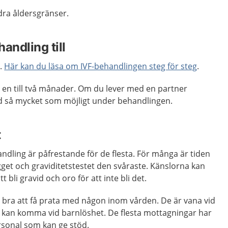
ndra åldersgränser.
andling till
g.
Här kan du läsa om IVF-behandlingen steg för steg
.
 en till två månader. Om du lever med en partner
d så mycket som möjligt under behandlingen.
t
ndling är påfrestande för de flesta. För många är tiden
get och graviditetstestet den svåraste. Känslorna kan
 bli gravid och oro för att inte bli det.
 bra att få prata med någon inom vården. De är vana vid
 kan komma vid barnlöshet. De flesta mottagningar har
rsonal som kan ge stöd.