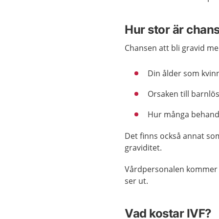
Hur stor är chans
Chansen att bli gravid me
Din ålder som kvin
Orsaken till barnlö
Hur många behandli
Det finns också annat som 
graviditet.
Vårdpersonalen kommer be
ser ut.
Vad kostar IVF?