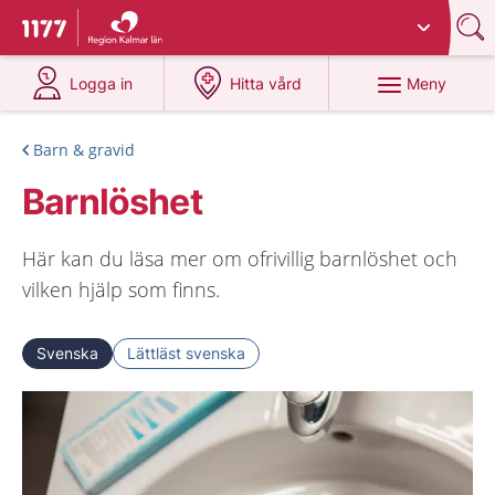
Du har valt region
Kalmar län
.
Till startsidan för 1177
på 1177.se
på 1177.se
Meny
Logga in
Hitta vård
Barn & gravid
Barnlöshet
Här kan du läsa mer om ofrivillig barnlöshet och
vilken hjälp som finns.
Svenska
Lättläst svenska