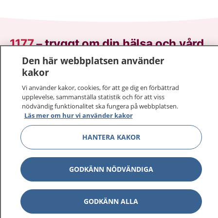
1177
–
tryggt om din hälsa och vård
Den här webbplatsen använder
På 1177.se får du råd om hälsa och information om
kakor
sjukdomar och vilka mottagningar du kan kontakta.
Vi använder kakor, cookies, för att ge dig en förbättrad
Logga in för att läsa din journal och göra dina
upplevelse, sammanställa statistik och för att viss
vårdärenden. Ring telefonnummer 1177 för
nödvändig funktionalitet ska fungera på webbplatsen.
sjukvårdsrådgivning dygnet runt.
Läs mer om hur vi använder kakor
1177 ger dig råd när du vill må bättre.
HANTERA KAKOR
GODKÄNN NÖDVÄNDIGA
Visa inn
1177 på flera språk
GODKÄNN ALLA
Visa inn
Om 1177