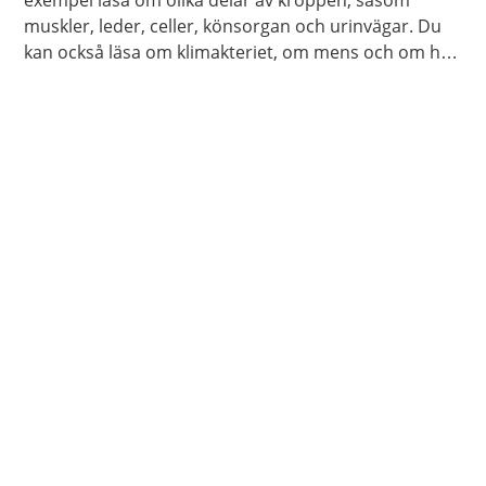
exempel läsa om olika delar av kroppen, såsom
muskler, leder, celler, könsorgan och urinvägar. Du
kan också läsa om klimakteriet, om mens och om hur
kroppen åldras.