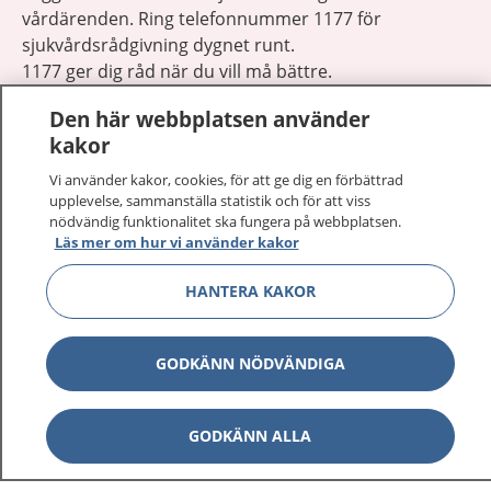
vårdärenden. Ring telefonnummer 1177 för
sjukvårdsrådgivning dygnet runt.
1177 ger dig råd när du vill må bättre.
Den här webbplatsen använder
kakor
Vi använder kakor, cookies, för att ge dig en förbättrad
upplevelse, sammanställa statistik och för att viss
Visa inn
1177 på flera språk
nödvändig funktionalitet ska fungera på webbplatsen.
Läs mer om hur vi använder kakor
Visa inn
Om 1177
HANTERA KAKOR
Visa inn
Kontakt
GODKÄNN NÖDVÄNDIGA
Behandling av personuppgifter
GODKÄNN ALLA
Hantering av kakor