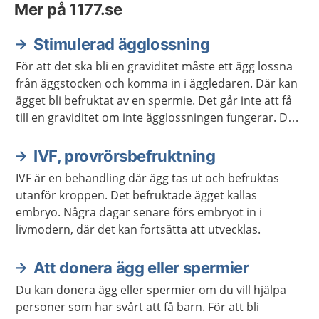
Mer på 1177.se
Stimulerad ägglossning
För att det ska bli en graviditet måste ett ägg lossna
från äggstocken och komma in i äggledaren. Där kan
ägget bli befruktat av en spermie. Det går inte att få
till en graviditet om inte ägglossningen fungerar. Då
kan du få behandling som stimulerar äggen att
mogna och lossna.
IVF, provrörsbefruktning
IVF är en behandling där ägg tas ut och befruktas
utanför kroppen. Det befruktade ägget kallas
embryo. Några dagar senare förs embryot in i
livmodern, där det kan fortsätta att utvecklas.
Att donera ägg eller spermier
Du kan donera ägg eller spermier om du vill hjälpa
personer som har svårt att få barn. För att bli