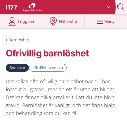
Du har valt region
Kalmar län
.
Till startsidan för 1177
på 1177.se
på 1177.se
Meny
Logga in
Hitta vård
Barnlöshet
Ofrivillig barnlöshet
Svenska
Lättläst svenska
Det kallas ofta ofrivillig barnlöshet när du har
försökt bli gravid i mer än ett år utan att bli det.
Det kan finnas olika orsaker till att du inte blivit
gravid. Barnlöshet är vanligt, och det finns hjälp
och behandling som du kan få.