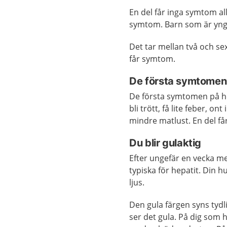
En del får inga symtom al
symtom. Barn som är yngr
Det tar mellan två och sex
får symtom.
De första symtomen
De första symtomen på he
bli trött, få lite feber, o
mindre matlust. En del få
Du blir gulaktig
Efter ungefär en vecka
typiska för hepatit. Din h
ljus.
Den gula färgen syns tydl
ser det gula. På dig som 