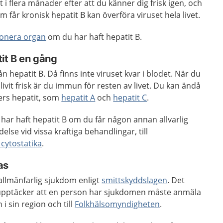
 i flera månader efter att du känner dig frisk igen, och
 får kronisk hepatit B kan överföra viruset hela livet.
onera organ
om du har haft hepatit B.
it B en gång
från hepatit B. Då finns inte viruset kvar i blodet. När du
ivit frisk är du immun för resten av livet. Du kan ändå
ters hepatit, som
hepatit A
och
hepatit C
.
u har haft hepatit B om du får någon annan allvarlig
lse vid vissa kraftiga behandlingar, till
cytostatika
.
as
allmänfarlig sjukdom enligt
smittskyddslagen
. Det
 upptäcker att en person har sjukdomen måste anmäla
 i sin region och till
Folkhälsomyndigheten
.