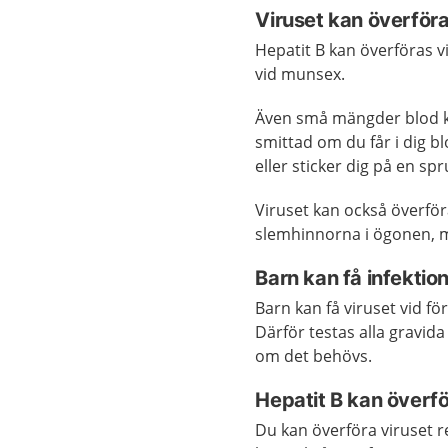
Viruset kan överfö
Hepatit B kan överföras 
vid munsex.
Även små mängder blod ka
smittad om du får i dig b
eller sticker dig på en 
Viruset kan också överför
slemhinnorna i ögonen, 
Barn kan få infektio
Barn kan få viruset vid f
Därför testas alla gravid
om det behövs.
Hepatit B kan överfö
Du kan överföra viruset 