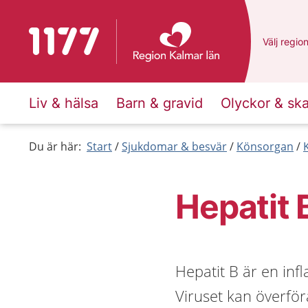
Till startsidan för 1177
Du har va
Välj
en an
regio
Liv & hälsa
Barn & gravid
Olyckor & sk
Du är här:
Start
Sjukdomar & besvär
Könsorgan
Hepatit 
Hepatit B är en inf
Viruset kan överfö