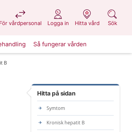
på 1177.se
på 1177.se
på 1177.se
på 1177.se
För vårdpersonal
Logga in
Hitta vård
Sök
ehandling
Så fungerar vården
t B
Hitta på sidan
Symtom
Kronisk hepatit B