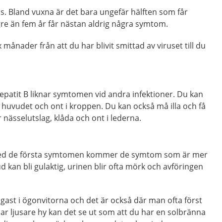
ls. Bland vuxna är det bara ungefär hälften som får
e än fem år får nästan aldrig några symtom.
 månader från att du har blivit smittad av viruset till du
patit B liknar symtomen vid andra infektioner. Du kan
nt i huvudet och ont i kroppen. Du kan också må illa och få
r nässelutslag, klåda och ont i lederna.
 med de första symtomen kommer de symtom som är mer
ud kan bli gulaktig, urinen blir ofta mörk och avföringen
igast i ögonvitorna och det är också där man ofta först
har ljusare hy kan det se ut som att du har en solbränna