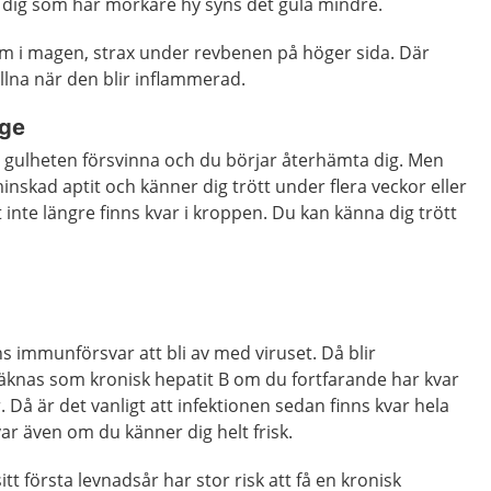
dig som har mörkare hy syns det gula mindre.
m i magen, strax under revbenen på höger sida. Där
ullna när den blir inflammerad.
nge
r gulheten försvinna och du börjar återhämta dig. Men
minskad aptit och känner dig trött under flera veckor eller
 inte längre finns kvar i kroppen. Du kan känna dig trött
ns immunförsvar att bli av med viruset. Då blir
räknas som kronisk hepatit B om du fortfarande har kvar
 Då är det vanligt att infektionen sedan finns kvar hela
kvar även om du känner dig helt frisk.
t första levnadsår har stor risk att få en kronisk