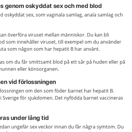
ras genom oskyddat sex och med blod
vid oskyddat sex, som vaginala samlag, anala samlag och
n överföra viruset mellan människor. Du kan bli
lod som innehåller viruset, till exempel om du använder
spruta som någon som har hepatit B har använt.
as om du får smittsamt blod på ett sår på huden eller på
munnen eller könsorganen.
nen vid förlossningen
örlossningen om den som föder barnet har hepatit B.
a i Sverige för sjukdomen. Det nyfödda barnet vaccineras
ras under lång tid
redan ungefär sex veckor innan du får några symtom. Du