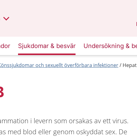
lt region
nan
n
Kalmar län
.
ador
Sjukdomar & besvär
Undersökning & b
Könssjukdomar och sexuellt överförbara infektioner
Hepati
B
lammation i levern som orsakas av ett virus.
ras med blod eller genom oskyddat sex. De