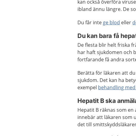
kan också överföra viruset
ibland ännu längre. De som
Du får inte
ge blod
eller
d
Du kan bara få hepat
De flesta blir helt friska 
har haft sjukdomen och bl
fortfarande få andra sor
Berätta för läkaren att d
sjukdom. Det kan ha betyde
exempel
behandling med 
Hepatit B ska anmäl
Hepatit B räknas som en 
innebär att läkaren som
det till smittskyddsläkaren