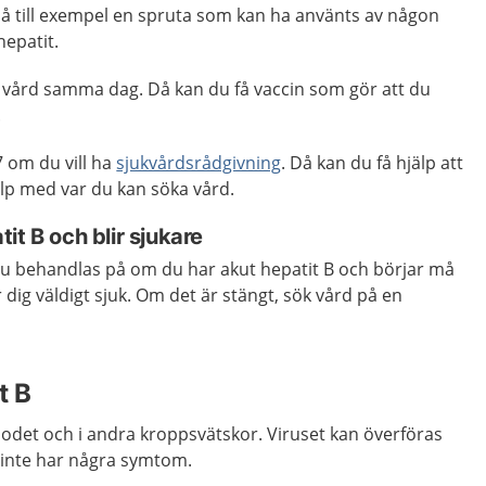
på till exempel en spruta som kan ha använts av någon
epatit.
er vård samma dag. Då kan du få vaccin som gör att du
.
 om du vill ha
sjukvårdsrådgivning
. Då kan du få hjälp att
lp med var du kan söka vård.
it B och blir sjukare
u behandlas på om du har akut hepatit B och börjar må
ig väldigt sjuk. Om det är stängt, sök vård på en
t B
 blodet och i andra kroppsvätskor. Viruset kan överföras
 inte har några symtom.