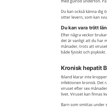
med gulröd underton. På 
Du kan också känna dig ö
sitter levern, som kan sv
Du kan vara trött lä
Efter några veckor bruka
det är vanligt att du har 
månader, trots att viruset
både fysiskt och psykiskt.
Kronisk hepatit B
Ibland klarar inte kroppe
infektionen kronisk. Det 
viruset efter sex månader.
livet. Viruset kan finnas 
Barn som smittas under sit