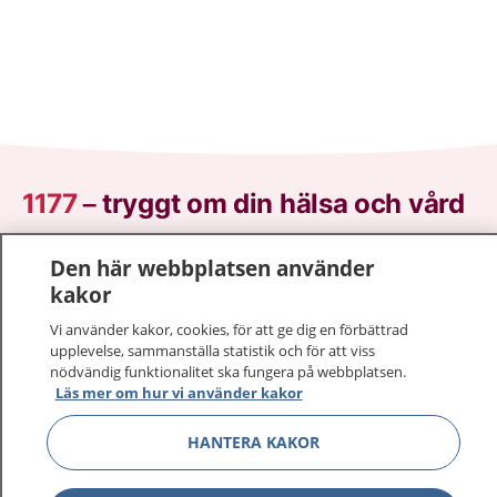
1177
–
tryggt om din hälsa och vård
På 1177.se får du råd om hälsa och information om
Den här webbplatsen använder
sjukdomar och vilka mottagningar du kan kontakta.
kakor
Logga in för att läsa din journal och göra dina
Vi använder kakor, cookies, för att ge dig en förbättrad
vårdärenden. Ring telefonnummer 1177 för
upplevelse, sammanställa statistik och för att viss
sjukvårdsrådgivning dygnet runt.
nödvändig funktionalitet ska fungera på webbplatsen.
1177 ger dig råd när du vill må bättre.
Läs mer om hur vi använder kakor
HANTERA KAKOR