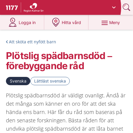
Du har valt region
Kalmar län
.
Till startsidan för 1177
på 1177.se
på 1177.se
Meny
Logga in
Hitta vård
Att sköta ett nyfött barn
Plötslig spädbarnsdöd –
förebyggande råd
Svenska
Lättläst svenska
Plötslig spädbarnsdöd är väldigt ovanligt. Ändå är
det många som känner en oro för att det ska
hända ens barn. Här får du råd som baseras på
den senaste forskningen. Bästa råden för att
undvika plötslig spädbarnsdöd är att låta barnet