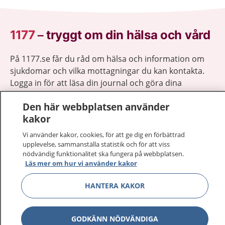
1177
–
tryggt om din hälsa och vård
På 1177.se får du råd om hälsa och information om
sjukdomar och vilka mottagningar du kan kontakta.
Logga in för att läsa din journal och göra dina
vårdärenden. Ring telefonnummer 1177 för
Den här webbplatsen använder
sjukvårdsrådgivning dygnet runt.
kakor
1177 ger dig råd när du vill må bättre.
Vi använder kakor, cookies, för att ge dig en förbättrad
upplevelse, sammanställa statistik och för att viss
nödvändig funktionalitet ska fungera på webbplatsen.
Läs mer om hur vi använder kakor
Visa inn
HANTERA KAKOR
1177 på flera språk
Visa inn
Om 1177
GODKÄNN NÖDVÄNDIGA