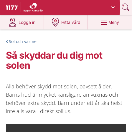
Du har valt region
Kalmar län
.
Till startsidan för 1177
på 1177.se
på 1177.se
Meny
Logga in
Hitta vård
Sol och värme
Så skyddar du dig mot
solen
Alla behöver skydd mot solen, oavsett ålder.
Barns hud är mycket känsligare än vuxnas och
behöver extra skydd. Barn under ett år ska helst
inte alls vara i direkt solljus.