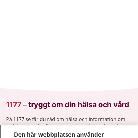
1177
–
tryggt om din hälsa och vård
På 1177.se får du råd om hälsa och information om
sjukdomar och vilka mottagningar du kan kontakta.
Den här webbplatsen använder
Logga in för att läsa din journal och göra dina