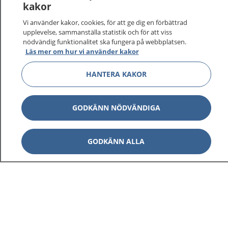
kakor
vårdärenden. Ring telefonnummer 1177 för
sjukvårdsrådgivning dygnet runt.
Vi använder kakor, cookies, för att ge dig en förbättrad
1177 ger dig råd när du vill må bättre.
upplevelse, sammanställa statistik och för att viss
nödvändig funktionalitet ska fungera på webbplatsen.
Läs mer om hur vi använder kakor
HANTERA KAKOR
Visa inn
1177 på flera språk
GODKÄNN NÖDVÄNDIGA
Visa inn
Om 1177
GODKÄNN ALLA
Visa inn
Kontakt
Behandling av personuppgifter
Hantering av kakor