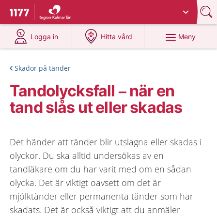
Du har valt region
Kalmar län
.
Till startsidan för 1177
på 1177.se
på 1177.se
Meny
Logga in
Hitta vård
Skador på tänder
Tandolycksfall – när en
tand slås ut eller skadas
Det händer att tänder blir utslagna eller skadas i
olyckor. Du ska alltid undersökas av en
tandläkare om du har varit med om en sådan
olycka. Det är viktigt oavsett om det är
mjölktänder eller permanenta tänder som har
skadats. Det är också viktigt att du anmäler