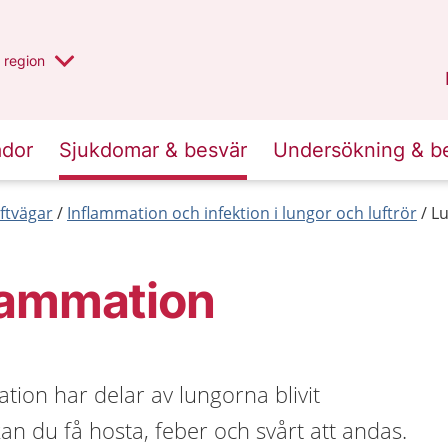
har valt region
en annan
region
Jönköpings län
.
ador
Sjukdomar & besvär
Undersökning & b
ftvägar
Inflammation och infektion i lungor och luftrör
L
lammation
tion har delar av lungorna blivit
n du få hosta, feber och svårt att andas.