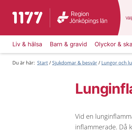
Till startsidan för 1177
Du 
Välj
Liv & hälsa
Barn & gravid
Olyckor & sk
Du är här:
Start
Sjukdomar & besvär
Lungor och lu
Lunginf
Vid en lunginflamma
inflammerade. Då ka