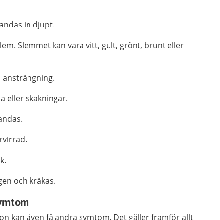
 andas in djupt.
em. Slemmet kan vara vitt, gult, grönt, brunt eller
 ansträngning.
a eller skakningar.
 andas.
rvirrad.
k.
gen och kräkas.
symtom
n kan även få andra symtom. Det gäller framför allt