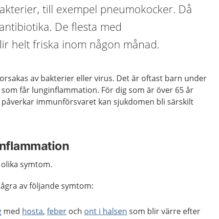
akterier, till exempel pneumokocker. Då
ntibiotika. De flesta med
lir helt friska inom någon månad.
rsakas av bakterier eller virus. Det är oftast barn under
 som får lunginflammation. För dig som är över 65 år
 påverkar immunförsvaret kan sjukdomen bli särskilt
inflammation
 olika symtom.
 några av följande symtom:
g
med
hosta
,
feber
och
ont i halsen
som blir värre efter