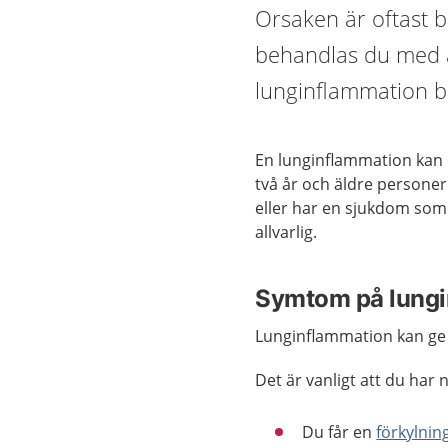
Orsaken är oftast b
behandlas du med a
lunginflammation b
En lunginflammation kan o
två år och äldre personer
eller har en sjukdom som
allvarlig.
Symtom på lung
Lunginflammation kan ge
Det är vanligt att du har
Du får en
förkylnin