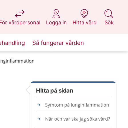
på 1177.se
på 1177.se
på 1177.se
på 1177.se
För vårdpersonal
Logga in
Hitta vård
Sök
ehandling
Så fungerar vården
unginflammation
Hitta på sidan
Symtom på lunginflammation
När och var ska jag söka vård?