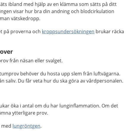
mäts ibland med hjälp av en klämma som sätts på ditt
ningen visar hur bra din andning och blodcirkulation
 man vätskedropp.
et på proverna och
kroppsundersökningen
brukar räcka
rover
prov från näsan eller svalget.
sputumprov behöver du hosta upp slem från luftvägarna.
n saliv. Du får veta hur du ska göra av vårdpersonalen.
ukar öka i antal om du har lunginflammation. Om det
ämna ytterligare prov.
s med
lungröntgen
.