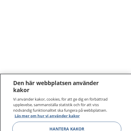
Den här webbplatsen använder
1177
–
tryggt om din hälsa och vård
kakor
Vi använder kakor, cookies, för att ge dig en förbättrad
På 1177.se får du råd om hälsa och information om
upplevelse, sammanställa statistik och för att viss
sjukdomar och vilka mottagningar du kan kontakta.
nödvändig funktionalitet ska fungera på webbplatsen.
Läs mer om hur vi använder kakor
Logga in för att läsa din journal och göra dina
vårdärenden. Ring telefonnummer 1177 för
HANTERA KAKOR