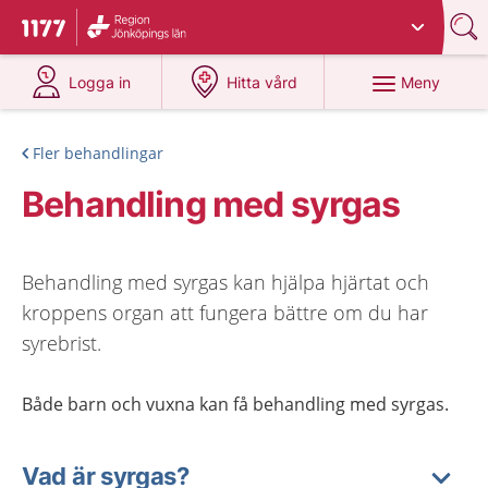
Du har valt region
Jönköpings län
.
Till startsidan för 1177
på 1177.se
på 1177.se
Meny
Logga in
Hitta vård
Fler behandlingar
Behandling med syrgas
Behandling med syrgas kan hjälpa hjärtat och
kroppens organ att fungera bättre om du har
syrebrist.
Både barn och vuxna kan få behandling med syrgas.
Vad är syrgas?