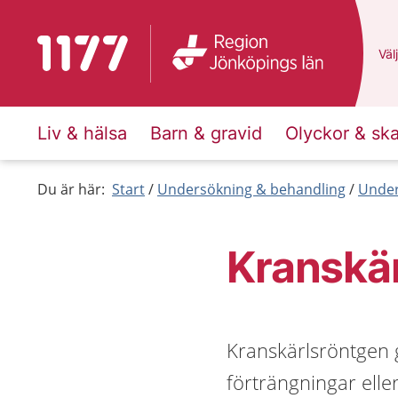
Till startsidan för 1177
Du 
Välj
Liv & hälsa
Barn & gravid
Olyckor & sk
Du är här:
Start
Undersökning & behandling
Under
Kranskä
Kranskärlsröntgen 
förträngningar elle