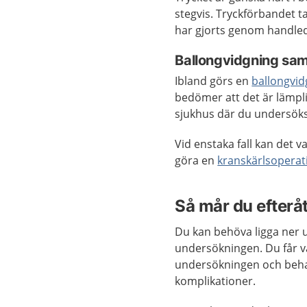
stegvis. Tryckförbandet t
har gjorts genom handle
Ballongvidgning sam
Ibland görs en
ballongvid
bedömer att det är lämpli
sjukhus där du undersöks
Vid enstaka fall kan det 
göra en
kranskärlsoperat
Så mår du efterå
Du kan behöva ligga ner u
undersökningen. Du får 
undersökningen och behan
komplikationer.