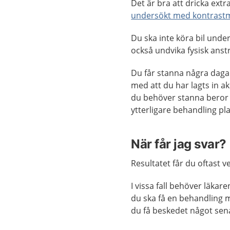
Det är bra att dricka extr
undersökt med kontrast
Du ska inte köra bil und
också undvika fysisk anst
Du får stanna några dag
med att du har lagts in ak
du behöver stanna beror 
ytterligare behandling pl
När får jag svar?
Resultatet får du oftast 
I vissa fall behöver läka
du ska få en behandling 
du få beskedet något sen