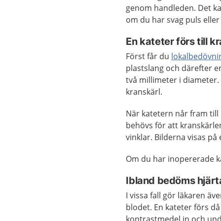
genom handleden. Det kan
om du har svag puls eller 
En kateter förs till 
Först får du
lokalbedövni
plastslang och därefter en
två millimeter i diameter.
kranskärl.
När katetern når fram til
behövs för att kranskärle
vinklar. Bilderna visas på
Om du har inopererade kär
Ibland bedöms hjär
I vissa fall gör läkaren 
blodet. En kateter förs d
kontrastmedel in och un