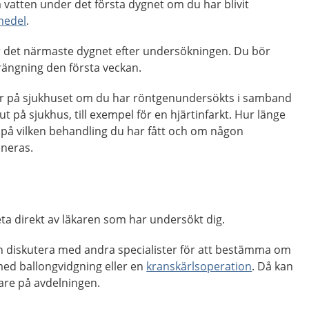
a vatten under det första dygnet om du har blivit
medel
.
er det närmaste dygnet efter undersökningen. Du bör
rängning den första veckan.
ar på sjukhuset om du har röntgenundersökts i samband
ut på sjukhus, till exempel för en hjärtinfarkt. Hur länge
på vilken behandling du har fått och om någon
aneras.
veta direkt av läkaren som har undersökt dig.
ren diskutera med andra specialister för att bestämma om
med ballongvidgning eller en
kranskärlsoperation
. Då kan
are på avdelningen.