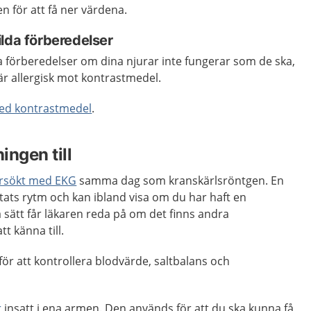
 för att få ner värdena.
lda förberedelser
a förberedelser om dina njurar inte fungerar som de ska,
 är allergisk mot kontrastmedel.
ed kontrastmedel
.
ingen till
rsökt med EKG
samma dag som kranskärlsröntgen. En
tats rytm och kan ibland visa om du har haft en
så sätt får läkaren reda på om det finns andra
t känna till.
för att kontrollera blodvärde, saltbalans och
r
insatt i ena armen. Den används för att du ska kunna få