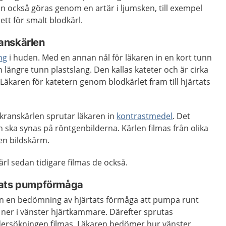
 också göras genom en artär i ljumsken, till exempel
ett för smalt blodkärl.
kranskärlen
ng
i huden. Med en annan nål för läkaren in en kort tunn
 längre tunn plastslang. Den kallas kateter och är cirka
 Läkaren för katetern genom blodkärlet fram till hjärtats
l kranskärlen sprutar läkaren in
kontrastmedel
. Det
n ska synas på röntgenbilderna. Kärlen filmas från olika
 en bildskärm.
l sedan tidigare filmas de också.
tats pumpförmåga
även en bedömning av hjärtats förmåga att pumpa runt
å ner i vänster hjärtkammare. Därefter sprutas
dersökningen filmas. Läkaren bedömer hur vänster