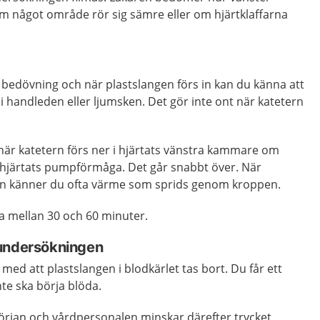
 något område rör sig sämre eller om hjärtklaffarna
 bedövning och när plastslangen förs in kan du känna att
er i handleden eller ljumsken. Det gör inte ont när katetern
när katetern förs ner i hjärtats vänstra kammare om
hjärtats pumpförmåga. Det går snabbt över. När
in känner du ofta värme som sprids genom kroppen.
 mellan 30 och 60 minuter.
 undersökningen
ed att plastslangen i blodkärlet tas bort. Du får ett
nte ska börja blöda.
början och vårdpersonalen minskar därefter trycket