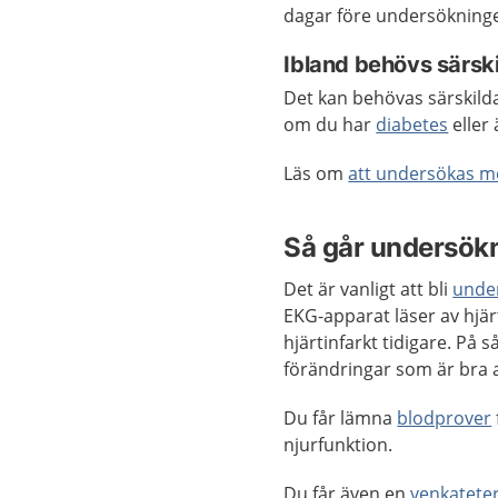
dagar före undersökningen
Ibland behövs särski
Det kan behövas särskild
om du har
diabetes
eller
Läs om
att undersökas m
Så går undersökn
Det är vanligt att bli
unde
EKG-apparat läser av hjär
hjärtinfarkt tidigare. På 
förändringar som är bra at
Du får lämna
blodprover
njurfunktion.
Du får även en
venkatete