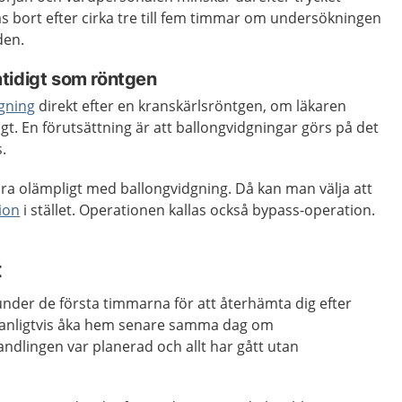
as bort efter cirka tre till fem timmar om undersökningen
den.
tidigt som röntgen
gning
direkt efter en kranskärlsröntgen, om läkaren
gt. En förutsättning är att ballongvidgningar görs på det
.
vara olämpligt med ballongvidgning. Då kan man välja att
ion
i stället. Operationen kallas också bypass-operation.
t
nder de första timmarna för att återhämta dig efter
vanligtvis åka hem senare samma dag om
dlingen var planerad och allt har gått utan