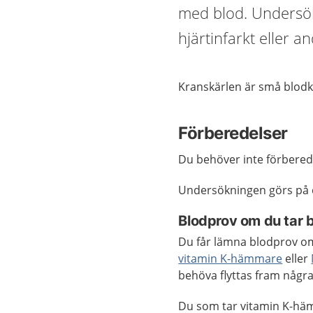
med blod. Undersök
hjärtinfarkt eller a
Kranskärlen är små blodk
Förberedelser
Du behöver inte förbereda
Undersökningen görs på e
Blodprov om du tar 
Du får lämna blodprov om
vitamin K-hämmare
eller
behöva flyttas fram några
Du som tar vitamin K-häm