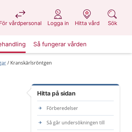
på 1177.se
på 1177.se
på 1177.se
på 1177.se
För vårdpersonal
Logga in
Hitta vård
Sök
ehandling
Så fungerar vården
gar
Kranskärlsröntgen
Hitta på sidan
Förberedelser
Så går undersökningen till