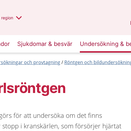
har valt region
en annan
region
Jönköpings län
.
ador
Sjukdomar & besvär
Undersökning & b
sökningar och provtagning
Röntgen och bildundersöknin
rlsröntgen
görs för att undersöka om det finns
r stopp i kranskärlen, som försörjer hjärtat